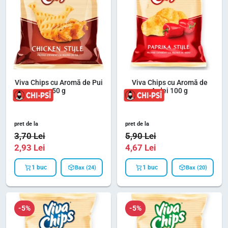
Viva Chips cu Aromă de Pui
Viva Chips cu Aromă de
50 g
Ardei 100 g
pret de la
pret de la
3,70
Lei
5,90
Lei
2,93
Lei
4,67
Lei
1 buc
1 buc
Bax (24)
Bax (20)
-5%
-5%