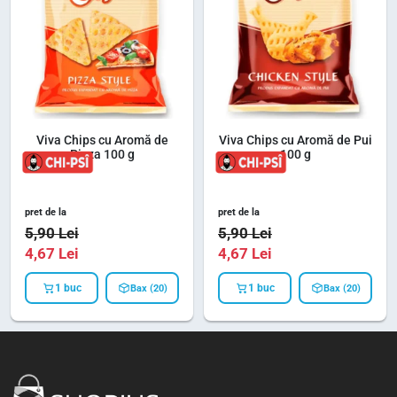
Viva Chips cu Aromă de
Viva Chips cu Aromă de Pui
Pizza 100 g
100 g
pret de la
pret de la
5,90
Lei
5,90
Lei
4,67
Lei
4,67
Lei
1 buc
1 buc
Bax (20)
Bax (20)