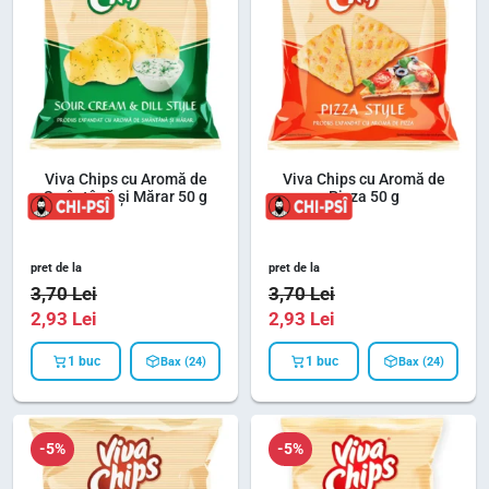
Viva Chips cu Aromă de
Viva Chips cu Aromă de
Smântână și Mărar 50 g
Pizza 50 g
pret de la
pret de la
3,70
Lei
3,70
Lei
2,93
Lei
2,93
Lei
1 buc
1 buc
Bax (24)
Bax (24)
-5%
-5%