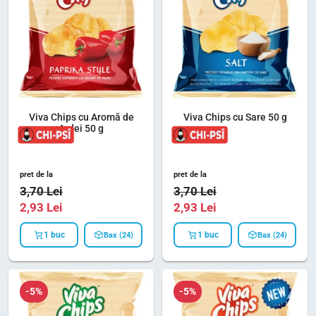
Viva Chips cu Aromă de
Viva Chips cu Sare 50 g
Ardei 50 g
pret de la
pret de la
3,70
Lei
3,70
Lei
2,93
Lei
2,93
Lei
1 buc
1 buc
Bax (24)
Bax (24)
-5%
-5%