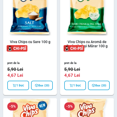
Viva Chips cu Sare 100 g
Viva Chips cu Aromă de
Smântână și Mărar 100 g
pret de la
pret de la
5,90
Lei
5,90
Lei
4,67
Lei
4,67
Lei
1 buc
1 buc
Bax (20)
Bax (20)
-5%
-5%