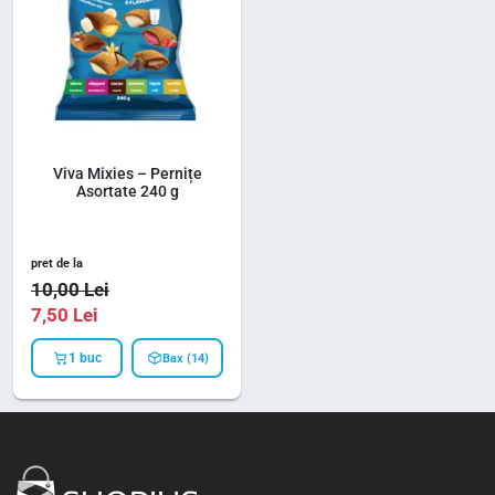
Viva Mixies – Pernițe
Asortate 240 g
pret de la
10,00
Lei
7,50
Lei
1 buc
Bax (14)