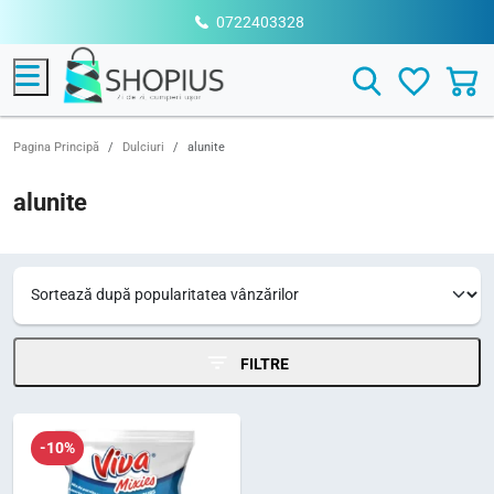
0722403328
Menu
Search
Pagina Principă
Dulciuri
alunite
alunite
FILTRE
-10%