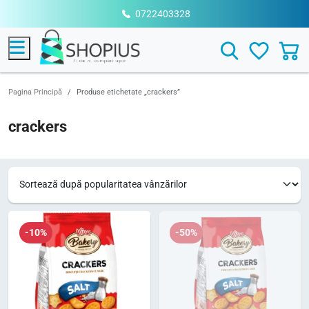
0722403328
Menu
Search
Pagina Principă
Produse etichetate „crackers”
crackers
-10%
-50%