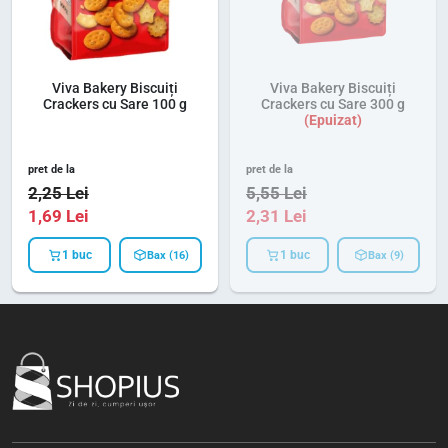
Viva Bakery Biscuiți
Viva Bakery Biscuiți
Crackers cu Sare 100 g
Crackers cu Sare 300 g
pret de la
pret de la
2,25
Lei
5,55
Lei
1,69
Lei
2,31
Lei
1 buc
1 buc
Bax (16)
Bax (9)