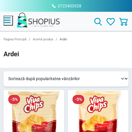
0722403328
Menu
Search
Pagina Principă
Aromă produs
Ardei
Ardei
-5%
-5%