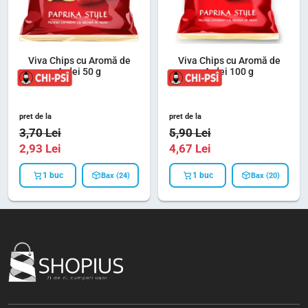
Viva Chips cu Aromă de
Viva Chips cu Aromă de
Ardei 50 g
Ardei 100 g
pret de la
pret de la
3,70
Lei
5,90
Lei
2,93
Lei
4,67
Lei
1 buc
1 buc
Bax (24)
Bax (20)