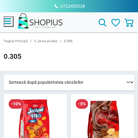
0722403328
Menu
Search
Pagina Principă
G_bruta produs
0.305
0.305
-10%
-5%