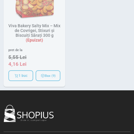
Viva Bakery Salty Mix – Mix
de Covrigei, Stixuri și
Biscuiți Sărați 300 g
pret de la
5,55
Lei
4,16
Lei
1 buc
Bax (9)