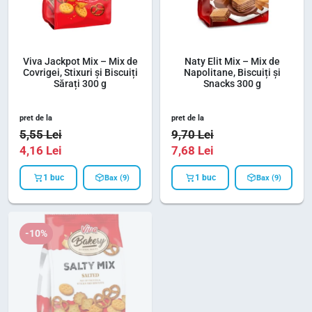
Viva Jackpot Mix – Mix de
Naty Elit Mix – Mix de
Covrigei, Stixuri și Biscuiți
Napolitane, Biscuiți și
Sărați 300 g
Snacks 300 g
pret de la
pret de la
5,55
Lei
9,70
Lei
4,16
Lei
7,68
Lei
1 buc
1 buc
Bax (9)
Bax (9)
-10%