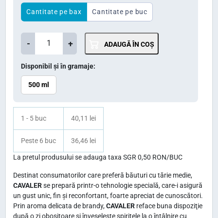
ț
ț
Cantitate pe bax
Cantitate pe buc
u
u
C
l
l
-
+
ADAUGĂ ÎN COȘ
a
i
c
n
Disponibil și în gramaje:
n
u
t
i
r
500 ml
i
ț
e
t
i
n
a
1 - 5 buc
40,11 lei
t
a
t
e
Peste 6 buc
36,46 lei
l
e
C
a
s
La pretul produsului se adauga taxa SGR 0,50 RON/BUC
a
f
t
Destinat consumatorilor care preferă băuturi cu tărie medie,
v
CAVALER
se prepară printr-o tehnologie specială, care-i asigură
o
e
a
un gust unic, fin şi reconfortant, foarte apreciat de cunoscători.
s
:
l
Prin aroma delicata de brandy,
CAVALER
reface buna dispoziţie
t
4
e
după o zi obositoare şi înveseleşte spiritele la o întâlnire cu