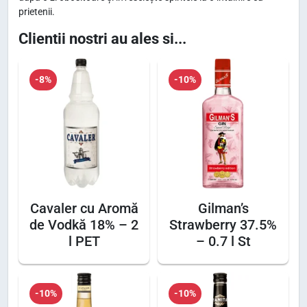
prietenii.
r
:
0
c
Clientii nostri au ales si...
4
,
u
3
1
A
,
1
-8%
-10%
r
6
o
0
l
m
ă
e
d
l
i
e
e
.
B
i
Cavaler cu Aromă
Gilman’s
r
de Vodkă 18% – 2
Strawberry 37.5%
.
a
l PET
– 0.7 l St
n
d
y
-10%
-10%
1