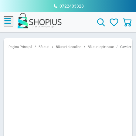
0722403328
Menu
Search
Pagina Principă
Băuturi
Băuturi alcoolice
Băuturi spirtoase
Cavaler c