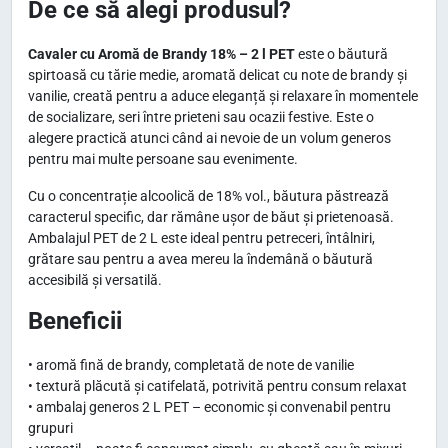
De ce să alegi produsul?
Cavaler cu Aromă de Brandy 18% – 2 l PET
este o băutură
spirtoasă cu tărie medie, aromată delicat cu note de brandy și
vanilie, creată pentru a aduce eleganță și relaxare în momentele
de socializare, seri între prieteni sau ocazii festive. Este o
alegere practică atunci când ai nevoie de un volum generos
pentru mai multe persoane sau evenimente.
Cu o concentrație alcoolică de 18% vol., băutura păstrează
caracterul specific, dar rămâne ușor de băut și prietenoasă.
Ambalajul PET de 2 L este ideal pentru petreceri, întâlniri,
grătare sau pentru a avea mereu la îndemână o băutură
accesibilă și versatilă.
Beneficii
• aromă fină de brandy, completată de note de vanilie
• textură plăcută și catifelată, potrivită pentru consum relaxat
• ambalaj generos 2 L PET – economic și convenabil pentru
grupuri