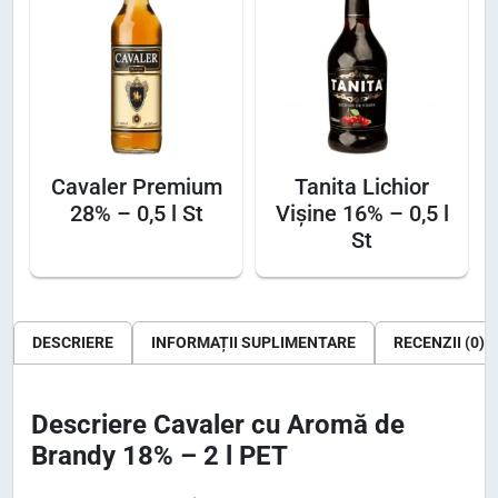
8
%
–
2
l
P
Cavaler Premium
Tanita Lichior
E
28% – 0,5 l St
Vișine 16% – 0,5 l
T
St
DESCRIERE
INFORMAȚII SUPLIMENTARE
RECENZII (0)
Descriere Cavaler cu Aromă de
Brandy 18% – 2 l PET