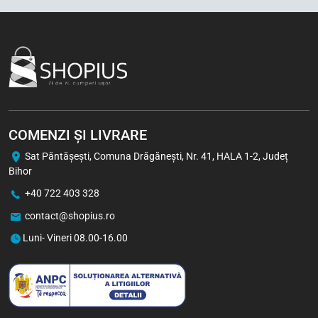
1 buc
Bax (24)
-5%
COMENZI ȘI LIVRARE
Sat Păntăşeşti, Comuna Drăgăneşti, Nr. 41, HALA 1-2, Județ
Bihor
+40 722 403 328
contact@shopius.ro
Viva Chips cu Aromă de Pui
50 g
Luni- Vineri 08.00-16.00
3,70
Lei
2,93
Lei