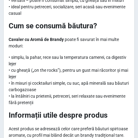
• versatil – poate fi consumat simplu, cu gheață sau în mixuri
• ideal pentru petreceri, socializare, seri acasă sau evenimente
casual
Cum se consumă băutura?
Cavaler cu Aromă de Brandy
poate fi savurat în mai multe
moduri:
• simplu, la pahar, rece sau la temperatura camerei, ca digestiv
lejer
• cu gheață („on the rocks”), pentru un gust mai răcoritor și mai
lejer
• în mixuri și cocktailuri simple, cu suc, apă minerală sau băuturi
carbogazoase
• la întâlniri cu prietenii, petreceri, seri relaxate sau evenimente
fără pretenții
Informații utile despre produs
Acest produs se adresează celor care preferă băuturi spirtoase
aromate, cu profil mai blând decât un brandy tradițional tare.