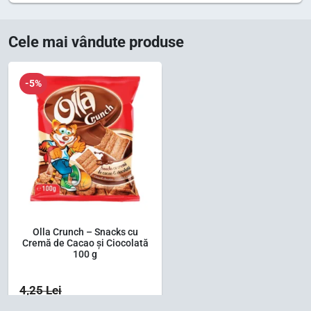
Cele mai vândute produse
-5%
Olla Crunch – Snacks cu
Cremă de Cacao și Ciocolată
100 g
4,25
Lei
3,37
Lei