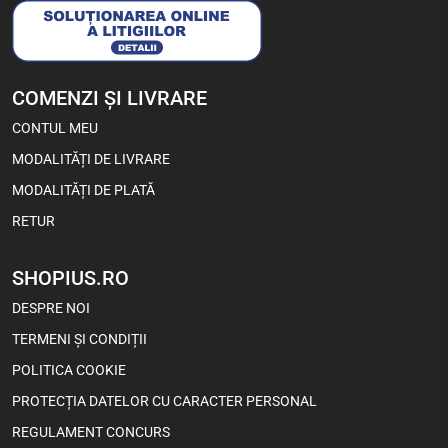
1 buc
Bax (24)
-5%
COMENZI ȘI LIVRARE
CONTUL MEU
MODALITĂȚI DE LIVRARE
MODALITĂȚI DE PLATĂ
RETUR
SHOPIUS.RO
Viva Choco Rolls – Snacks cu
DESPRE NOI
Cremă de Cacao și Ciocolată
100 g
TERMENI ȘI CONDIȚII
POLITICA COOKIE
4,55
Lei
3,60
Lei
PROTECȚIA DATELOR CU CARACTER PERSONAL
REGULAMENT CONCURS
1 buc
Bax (18)