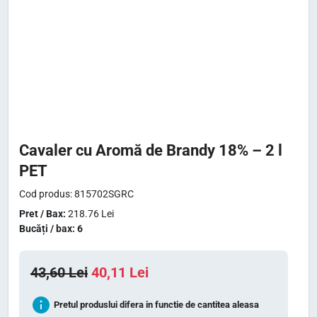
Cavaler cu Aromă de Brandy 18% – 2 l
PET
Cod produs: 815702SGRC
Pret / Bax:
218.76 Lei
Bucăți / bax: 6
P
P
43,60
Lei
40,11
Lei
r
r
Pretul produslui difera in functie de cantitea aleasa
e
e