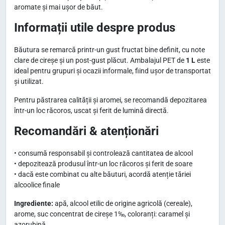
aromate și mai ușor de băut.
Informații utile despre produs
Băutura se remarcă printr-un gust fructat bine definit, cu note
clare de cireșe și un post-gust plăcut. Ambalajul PET de
1 L
este
ideal pentru grupuri și ocazii informale, fiind ușor de transportat
și utilizat.
Pentru păstrarea calității și aromei, se recomandă depozitarea
într-un loc răcoros, uscat și ferit de lumină directă.
Recomandări & atenționări
• consumă responsabil și controlează cantitatea de alcool
• depozitează produsul într-un loc răcoros și ferit de soare
• dacă este combinat cu alte băuturi, acordă atenție tăriei
alcoolice finale
Ingrediente:
apă, alcool etilic de origine agricolă (cereale),
arome, suc concentrat de cireșe 1‰, coloranți: caramel și
azorubină