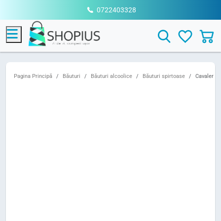
0722403328
Menu
Search
Pagina Principă
Băuturi
Băuturi alcoolice
Băuturi spirtoase
Cavaler c