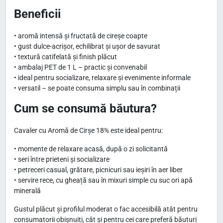
Beneficii
• aromă intensă și fructată de cireșe coapte
• gust dulce-acrișor, echilibrat și ușor de savurat
• textură catifelată și finish plăcut
• ambalaj PET de 1 L – practic și convenabil
• ideal pentru socializare, relaxare și evenimente informale
• versatil – se poate consuma simplu sau în combinații
Cum se consumă băutura?
Cavaler cu Aromă de Cirșe 18% este ideal pentru:
• momente de relaxare acasă, după o zi solicitantă
• seri între prieteni și socializare
• petreceri casual, grătare, picnicuri sau ieșiri în aer liber
• servire rece, cu gheață sau în mixuri simple cu suc ori apă
minerală
Gustul plăcut și profilul moderat o fac accesibilă atât pentru
consumatorii obișnuiți, cât și pentru cei care preferă băuturi