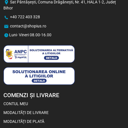
Sat Păntăşeşti, Comuna Drăgăneşti, Nr. 41, HALA 1-2, Județ
Bihor
+40 722 403 328
contact@shopius.ro
Viva Chips cu Aromă de Pui
50 g
Luni- Vineri 08.00-16.00
3,70
Lei
2,93
Lei
1 buc
Bax (24)
-5%
COMENZI ȘI LIVRARE
CONTUL MEU
MODALITĂȚI DE LIVRARE
MODALITĂȚI DE PLATĂ