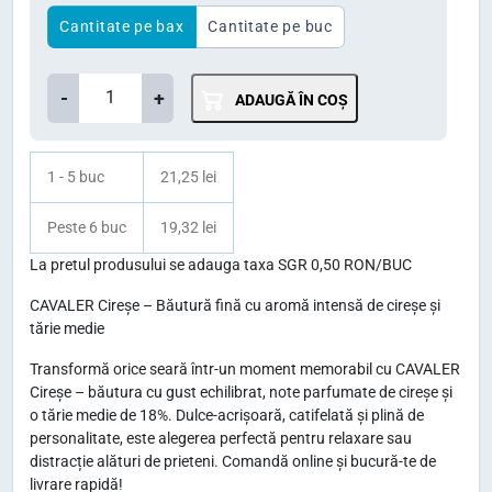
ț
ț
Cantitate pe bax
Cantitate pe buc
u
u
C
l
l
-
+
ADAUGĂ ÎN COȘ
a
i
c
n
n
u
t
1 - 5 buc
21,25 lei
i
r
i
ț
e
Peste 6 buc
19,32 lei
t
i
n
a
La pretul produsului se adauga taxa SGR 0,50 RON/BUC
t
a
t
CAVALER Cireșe – Băutură fină cu aromă intensă de cireșe și
e
l
e
tărie medie
C
a
s
Transformă orice seară într-un moment memorabil cu CAVALER
a
f
t
Cireșe – băutura cu gust echilibrat, note parfumate de cireșe și
v
o tărie medie de 18%. Dulce-acrișoară, catifelată și plină de
o
e
a
personalitate, este alegerea perfectă pentru relaxare sau
s
:
l
distracție alături de prieteni. Comandă online și bucură-te de
livrare rapidă!
t
2
e