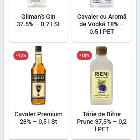
8
%
Gilman’s Gin
Cavaler cu Aromă
–
37.5% – 0.7 l St
de Vodkă 18% –
1
0.5 l PET
l
P
E
-10%
-10%
T
Cavaler Premium
Tărie de Bihor
28% – 0,5 l St
Prune 37,5% – 0,2
l PET