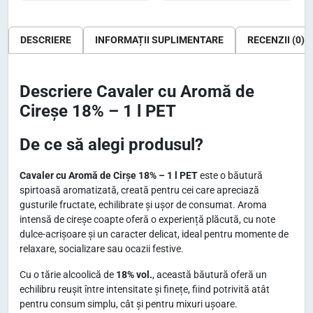
DESCRIERE
INFORMAȚII SUPLIMENTARE
RECENZII (0)
Descriere Cavaler cu Aromă de
Cireșe 18% – 1 l PET
De ce să alegi produsul?
Cavaler cu Aromă de Cirșe 18% – 1 l PET
este o băutură
spirtoasă aromatizată, creată pentru cei care apreciază
gusturile fructate, echilibrate și ușor de consumat. Aroma
intensă de cireșe coapte oferă o experiență plăcută, cu note
dulce-acrișoare și un caracter delicat, ideal pentru momente de
relaxare, socializare sau ocazii festive.
Cu o tărie alcoolică de
18% vol.
, această băutură oferă un
echilibru reușit între intensitate și finețe, fiind potrivită atât
pentru consum simplu, cât și pentru mixuri ușoare.