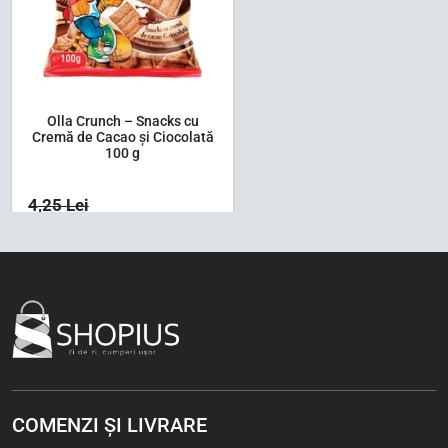
Olla Crunch – Snacks cu
Cremă de Cacao și Ciocolată
100 g
4,25
Lei
3,37
Lei
1 buc
Bax (24)
-5%
COMENZI ȘI LIVRARE