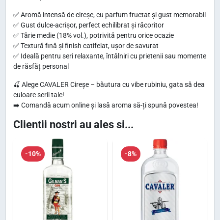
r
:
1
✅ Aromă intensă de cireșe, cu parfum fructat și gust memorabil
c
✅ Gust dulce-acrișor, perfect echilibrat și răcoritor
2
,
✅ Tărie medie (18% vol.), potrivită pentru orice ocazie
u
3
2
✅ Textură fină și finish catifelat, ușor de savurat
A
✅ Ideală pentru seri relaxante, întâlniri cu prietenii sau momente
,
5
r
de răsfăț personal
1
o
🍒 Alege CAVALER Cireșe – băutura cu vibe rubiniu, gata să dea
0
l
m
culoare serii tale!
ă
e
➡️ Comandă acum online și lasă aroma să-ți spună povestea!
d
l
i
Clientii nostri au ales si...
e
e
.
C
i
i
-10%
-8%
.
r
e
ș
e
1