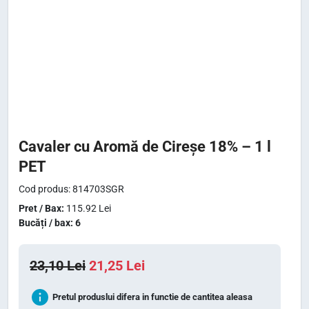
Cavaler cu Aromă de Cireșe 18% – 1 l
PET
Cod produs: 814703SGR
Pret / Bax:
115.92 Lei
Bucăți / bax: 6
P
P
23,10
Lei
21,25
Lei
r
r
Pretul produslui difera in functie de cantitea aleasa
e
e