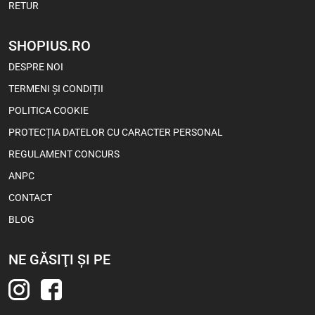
RETUR
SHOPIUS.RO
Viva Choco Rolls – Snacks cu
DESPRE NOI
Cremă de Cacao și Ciocolată
100 g
TERMENI ȘI CONDIȚII
POLITICA COOKIE
4,55
Lei
3,60
Lei
PROTECȚIA DATELOR CU CARACTER PERSONAL
REGULAMENT CONCURS
1 buc
Bax (18)
ANPC
CONTACT
-5%
BLOG
NE GĂSIŢI ŞI PE