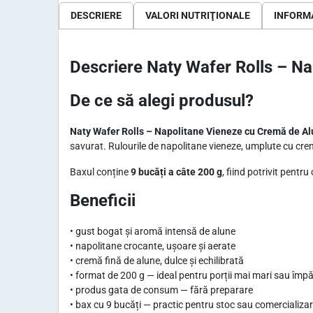
DESCRIERE
VALORI NUTRIŢIONALE
INFORMA
Descriere Naty Wafer Rolls – N
De ce să alegi produsul?
Naty Wafer Rolls – Napolitane Vieneze cu Cremă de Al
savurat. Rulourile de napolitane vieneze, umplute cu cremă
Baxul conține
9 bucăți a câte 200 g
, fiind potrivit pent
Beneficii
• gust bogat și aromă intensă de alune
• napolitane crocante, ușoare și aerate
• cremă fină de alune, dulce și echilibrată
• format de 200 g — ideal pentru porții mai mari sau împă
• produs gata de consum — fără preparare
• bax cu 9 bucăți — practic pentru stoc sau comercializa