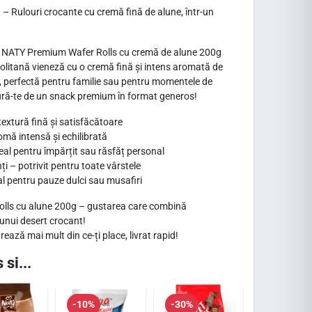
 Rulouri crocante cu cremă fină de alune, într-un
t! NATY Premium Wafer Rolls cu cremă de alune 200g
olitană vieneză cu o cremă fină și intens aromată de
e, perfectă pentru familie sau pentru momentele de
ră-te de un snack premium în format generos!
textură fină și satisfăcătoare
mă intensă și echilibrată
al pentru împărțit sau răsfăț personal
 – potrivit pentru toate vârstele
al pentru pauze dulci sau musafiri
lls cu alune 200g – gustarea care combină
unui desert crocant!
ază mai mult din ce-ți place, livrat rapid!
 si...
-10%
-30%