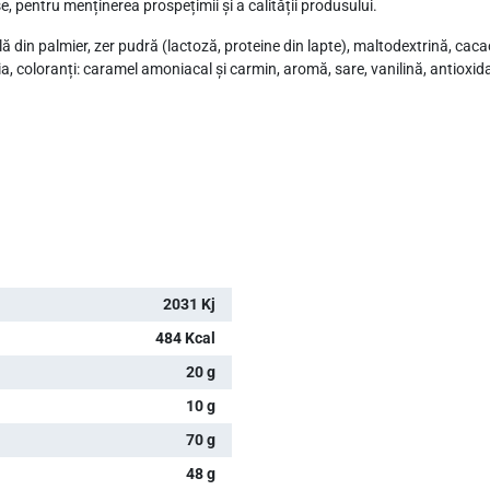
, pentru menținerea prospețimii și a calității produsului.
ă din palmier, zer pudră (lactoză, proteine din lapte), maltodextrină, cac
ia, coloranți: caramel amoniacal și carmin, aromă, sare, vanilină, antioxid
2031 Kj
484 Kcal
20 g
10 g
70 g
48 g