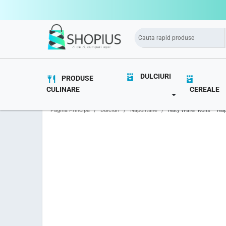
DULCIURI
PRODUSE
CULINARE
CEREALE
TOGGLE DROPD
Pagina Principă
Dulciuri
Napolitane
Naty Wafer Rolls – Na