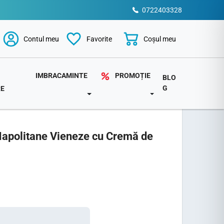
0722403328
Coșul meu
Contul meu
Favorite
PROMOȚIE
IMBRACAMINTE
BLO
G
RE
TOGGLE DROPDOWN
DOWN
TOGGLE DROPDOWN
Napolitane Vieneze cu Cremă de