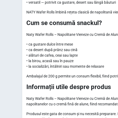
• versatil — potrivit ca gustare, desert sau lângă băuturi
NATY Wafer Rolls îmbină rețeta clasică de napolitană vie
Cum se consumă snackul?
Naty Wafer Rolls – Napolitane Vieneze cu Cremă de Alune 
• ca gustare dulce între mese
• ca desert după prânz sau cină
• alături de cafea, ceai sau lapte
• la birou, acasă sau în pauze
• la socializări, întâlniri sau momente de relaxare
Ambalajul de 200 g permite un consum flexibil, fiind potriv
Informații utile despre produs
Naty Wafer Rolls – Napolitane Vieneze cu Cremă de Alune
napolitanelor cu o cremă fină de alune, fiind recomandat
Produsul este gata de consum și nu necesită preparare. F