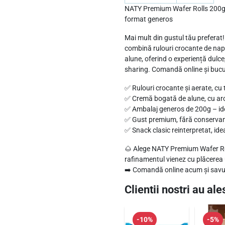
y
NATY Premium Wafer Rolls 200g –
s
:
W
format generos
t
6
a
Mai mult din gustul tău prefera
f
:
,
combină rulouri crocante de nap
e
7
8
alune, oferind o experiență dulc
r
sharing. Comandă online și bucu
,
9
R
2
✅ Rulouri crocante și aerate, cu 
o
✅ Cremă bogată de alune, cu aro
5
l
l
✅ Ambalaj generos de 200g – ide
e
l
✅ Gust premium, fără conservanți
✅ Snack clasic reinterpretat, ide
s
l
i
–
e
.
🌰 Alege NATY Premium Wafer Ro
N
rafinamentul vienez cu plăcerea 
i
➡️ Comandă online acum și savure
a
.
p
Clientii nostri au ales
o
l
-10%
-5%
i