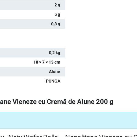
2 g
5 g
0,3 g
0,2 kg
18 × 7 × 13 cm
Alune
PUNGA
itane Vieneze cu Cremă de Alune 200 g