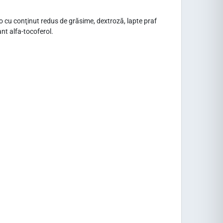
ao cu conţinut redus de grăsime, dextroză, lapte praf
ant alfa-tocoferol.