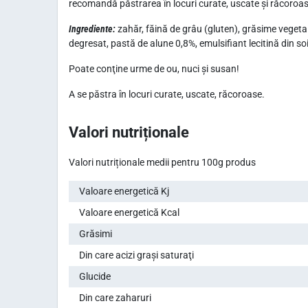
recomandă păstrarea în locuri curate, uscate și răcoroase
Ingrediente:
zahăr, făină de grâu (gluten), grăsime vegetal
degresat, pastă de alune 0,8%, emulsifiant lecitină din so
Poate conţine urme de ou, nuci şi susan!
A se păstra în locuri curate, uscate, răcoroase.
Valori nutriționale
Valori nutriționale medii pentru 100g produs
Valoare energetică Kj
Valoare energetică Kcal
Grăsimi
Din care acizi graşi saturaţi
Glucide
Din care zaharuri