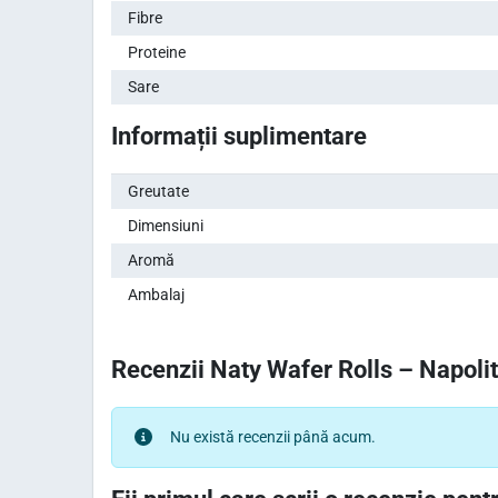
Fibre
Proteine
Sare
Informații suplimentare
Greutate
Dimensiuni
Aromă
Ambalaj
Recenzii Naty Wafer Rolls – Napol
Nu există recenzii până acum.