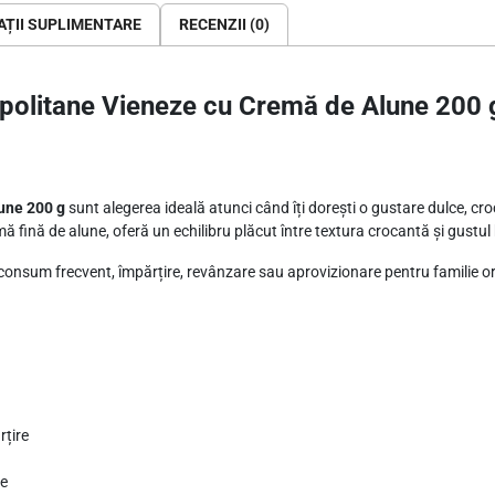
ă
ȚII SUPLIMENTARE
RECENZII (0)
d
e
apolitane Vieneze cu Cremă de Alune 200 
A
l
u
n
une 200 g
sunt alegerea ideală atunci când îți dorești o gustare dulce, cr
e
 fină de alune, oferă un echilibru plăcut între textura crocantă și gustul 
2
ru consum frecvent, împărțire, revânzare sau aprovizionare pentru familie or
0
0
g
rțire
re