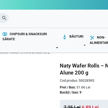
CHIPSURI & SNACKSURI
BĂUTURI
NON-
SĂRATE
ALIMENTA
OWN
TOGGLE DROP
TOGGLE DROPDOWN
politane Vieneze cu Cremă de Alune 200 g
Naty Wafer Rolls – 
Alune 200 g
Cod produs: 500285RS
Pret / Bax:
51.66 Lei
Bucăți / bax: 9
P
P
7,25
Lei
6,89
Lei