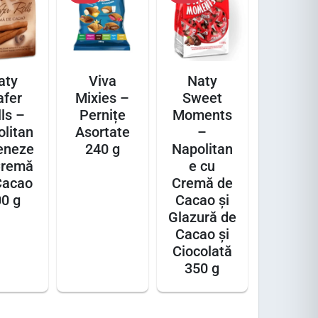
aty
Viva
Naty
fer
Mixies –
Sweet
ls –
Pernițe
Moments
litan
Asortate
–
eneze
240 g
Napolitan
Cremă
e cu
Cacao
Cremă de
0 g
Cacao și
Glazură de
Cacao și
Ciocolată
350 g