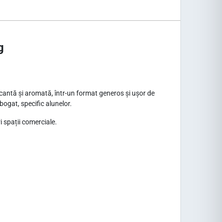
g
ocantă și aromată, într-un format generos și ușor de
bogat, specific alunelor.
i spații comerciale.