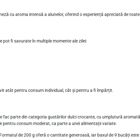
neză cu aroma intensă a alunelor, oferind o experiență apreciată de toate 
pot fi savurate în multiple momente ale zilei:
it atât pentru consum individual, cât și pentru a fi împărțit.
 fac parte din categoria gustărilor dulci crocante, cu umplutură aromat
e pentru consum moderat, ca parte a unei alimentații variate.
ormatul de 200 g oferă o cantitate generoasă, iar baxul de 9 bucăți este