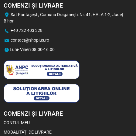
COMENZI ȘI LIVRARE
Sat Păntăşeşti, Comuna Drăgăneşti, Nr. 41, HALA 1-2, Județ
Bihor
+40 722 403 328
contact@shopius.ro
Viva Chips cu Aromă de Pui
50 g
Luni- Vineri 08.00-16.00
3,70
Lei
2,93
Lei
1 buc
Bax (24)
-5%
COMENZI ȘI LIVRARE
CONTUL MEU
MODALITĂȚI DE LIVRARE