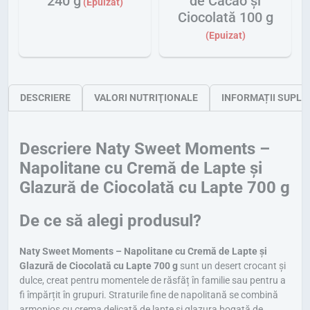
240 g
de Cacao și
Ciocolată 100 g
DESCRIERE
VALORI NUTRIŢIONALE
INFORMAȚII SUPLI
Descriere Naty Sweet Moments –
Napolitane cu Cremă de Lapte și
Glazură de Ciocolată cu Lapte 700 g
De ce să alegi produsul?
Naty Sweet Moments – Napolitane cu Cremă de Lapte și
Glazură de Ciocolată cu Lapte 700 g
sunt un desert crocant și
dulce, creat pentru momentele de răsfăț în familie sau pentru a
fi împărțit în grupuri. Straturile fine de napolitană se combină
armonios cu crema delicată de lapte și glazura bogată de