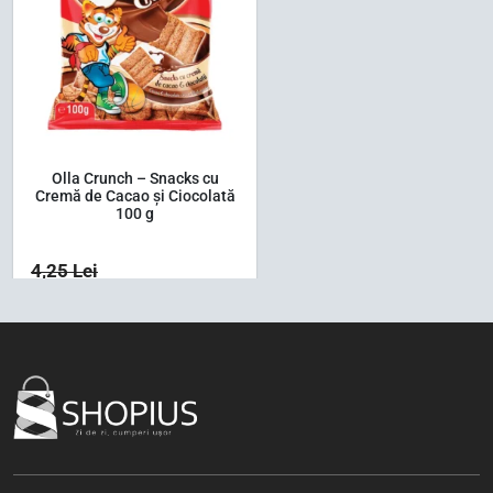
Olla Crunch – Snacks cu
Cremă de Cacao și Ciocolată
100 g
4,25
Lei
3,37
Lei
1 buc
Bax (24)
-5%