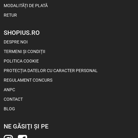
MODALITĂȚI DE PLATĂ
RETUR
SHOPIUS.RO
Viva Choco Rolls – Snacks cu
DESPRE NOI
Cremă de Cacao și Ciocolată
100 g
TERMENI ȘI CONDIȚII
POLITICA COOKIE
4,55
Lei
3,60
Lei
PROTECȚIA DATELOR CU CARACTER PERSONAL
REGULAMENT CONCURS
1 buc
Bax (18)
ANPC
CONTACT
-5%
BLOG
NE GĂSIŢI ŞI PE