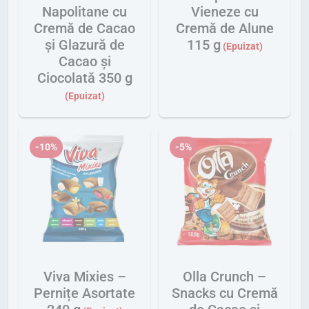
Napolitane cu
Vieneze cu
Cremă de Cacao
Cremă de Alune
și Glazură de
115 g
Cacao și
Ciocolată 350 g
-10%
-5%
Viva Mixies –
Olla Crunch –
Pernițe Asortate
Snacks cu Cremă