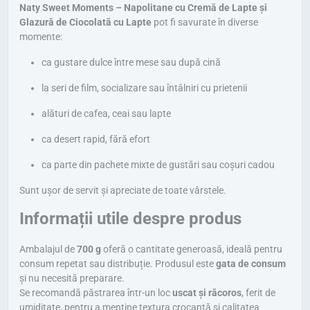
Naty Sweet Moments – Napolitane cu Cremă de Lapte și
Glazură de Ciocolată cu Lapte
pot fi savurate în diverse
momente:
ca gustare dulce între mese sau după cină
la seri de film, socializare sau întâlniri cu prietenii
alături de cafea, ceai sau lapte
ca desert rapid, fără efort
ca parte din pachete mixte de gustări sau coșuri cadou
Sunt ușor de servit și apreciate de toate vârstele.
Informații utile despre produs
Ambalajul de
700 g
oferă o cantitate generoasă, ideală pentru
consum repetat sau distribuție. Produsul este
gata de consum
și nu necesită preparare.
Se recomandă păstrarea într-un loc
uscat și răcoros
, ferit de
umiditate, pentru a menține textura crocantă și calitatea