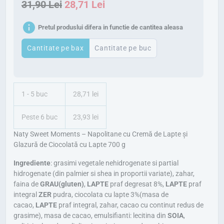
P
P
31,90
Lei
28,71
Lei
r
r
Pretul produslui difera in functie de cantitea aleasa
e
e
ț
ț
Cantitate pe bax
Cantitate pe buc
u
u
l
l
i
c
1 - 5 buc
28,71 lei
n
u
Peste 6 buc
23,93 lei
i
r
Naty Sweet Moments – Napolitane cu Cremă de Lapte și
ț
e
Glazură de Ciocolată cu Lapte 700 g
i
n
Ingrediente
: grasimi vegetale nehidrogenate si partial
a
t
hidrogenate (din palmier si shea in proportii variate), zahar,
l
e
faina de
GRAU(gluten)
,
LAPTE
praf degresat 8%,
LAPTE
praf
integral
ZER
pudra, ciocolata cu lapte 3%(masa de
a
s
cacao,
LAPTE
praf integral, zahar, cacao cu continut redus de
f
t
grasime), masa de cacao, emulsifianti: lecitina din
SOIA
,