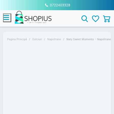
0722403328
Menu
Search
Pagina Principă
Dulciuri
Napolitane
Naty Sweet Moments – Napolitane cu 