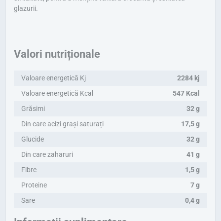
glazurii.
Valori nutriționale
Valoare energetică Kj
2284 kj
Valoare energetică Kcal
547 Kcal
Grăsimi
32 g
Din care acizi grași saturați
17,5 g
Glucide
32 g
Din care zaharuri
41 g
Fibre
1,5 g
Proteine
7 g
Sare
0,4 g