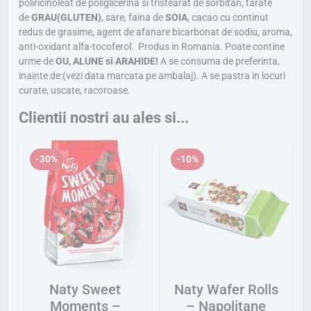
poliricinoleat de poliglicerina si tristearat de sorbitan, tarate
o
e
de
GRAU(GLUTEN)
, sare, faina de
SOIA
, cacao cu continut
s
:
redus de grasime, agent de afanare bicarbonat de sodiu, aroma,
t
2
anti-oxidant alfa-tocoferol. Produs in Romania. Poate contine
urme de
OU, ALUNE si ARAHIDE!
A se consuma de preferinta,
:
8
inainte de:(vezi data marcata pe ambalaj). A se pastra in locuri
3
,
curate, uscate, racoroase.
1
7
Clientii nostri au ales si...
,
1
9
-30%
-10%
0
l
e
l
i
e
.
i
.
Naty Sweet
Naty Wafer Rolls
Moments –
– Napolitane