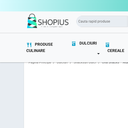
DULCIURI
PRODUSE
CULINARE
CEREALE
TOGGLE DROPD
Pagina Principă
Dulciuri
Snacksuri Dulci
Olla Snacks – Alu