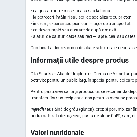
• ca gustare între mese, acasă sau la birou
• la petreceri, întâlniri sau seri de socializare cu prietenii
• în drum, excursii sau picnicuri — ușor de transportat
• ca desert rapid sau gustare de după-amiază
• alături de băuturi calde sau reci — lapte, ceai sau cafea
Combinația dintre aroma de alune și textura crocantă se p
Informații utile despre produs
Olla Snacks – Alunițe Umplute cu Cremă de Alune fac part
potrivite pentru un public larg, în special pentru cei care 
Pentru păstrarea calității produsului, se recomandă depoz
transferat într-un recipient etanș pentru a menține pros
Ingrediente
:
Făină de grâu (gluten), orez şi porumb, zahăr,
pudră naturală de roşcove, pastă de alune 0.4%, sare, emu
Valori nutriționale