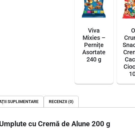
u
t
e
Viva
O
c
Mixies –
Cru
u
Pernițe
Snac
C
Asortate
Cre
r
240 g
Cac
e
Cioc
m
10
ă
d
e
A
ȚII SUPLIMENTARE
RECENZII (0)
l
u
e Umplute cu Cremă de Alune 200 g
n
e