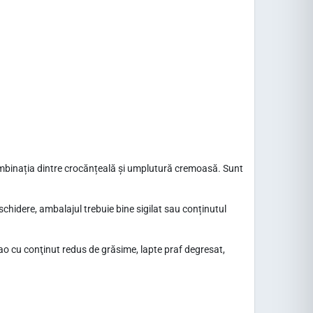
combinația dintre crocănțeală și umplutură cremoasă. Sunt
chidere, ambalajul trebuie bine sigilat sau conținutul
cao cu conţinut redus de grăsime, lapte praf degresat,