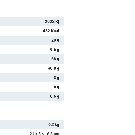
2022 Kj
482 Kcal
20 g
9.6 g
68 g
40.8 g
3 g
6 g
0.6 g
0,2 kg
21 × 5 × 16,5 cm