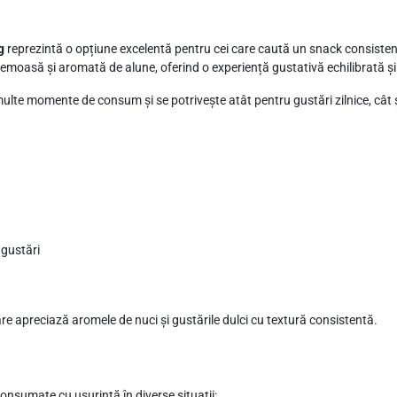
2
0
g
reprezintă o opțiune excelentă pentru cei care caută un snack consistent
0
emoasă și aromată de alune, oferind o experiență gustativă echilibrată ș
g
lte momente de consum și se potrivește atât pentru gustări zilnice, cât și
 gustări
e apreciază aromele de nuci și gustările dulci cu textură consistentă.
onsumate cu ușurință în diverse situații: