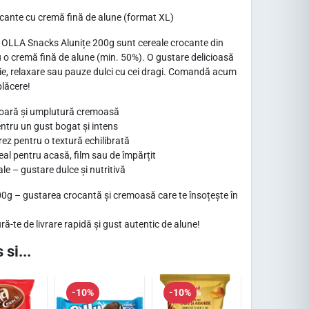
ante cu cremă fină de alune (format XL)
! OLLA Snacks Alunițe 200g sunt cereale crocante din
 o cremă fină de alune (min. 50%). O gustare delicioasă
ilie, relaxare sau pauze dulci cu cei dragi. Comandă acum
plăcere!
șoară și umplutură cremoasă
ntru un gust bogat și intens
z pentru o textură echilibrată
al pentru acasă, film sau de împărțit
e – gustare dulce și nutritivă
0g – gustarea crocantă și cremoasă care te însoțește în
-te de livrare rapidă și gust autentic de alune!
 si...
-10%
-10%