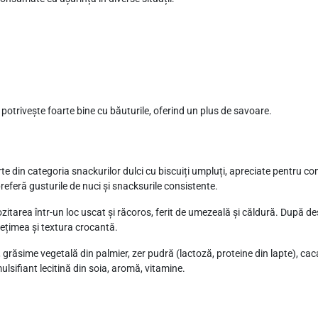
otrivește foarte bine cu băuturile, oferind un plus de savoare.
e din categoria snackurilor dulci cu biscuiți umpluți, apreciate pentru 
preferă gusturile de nuci și snacksurile consistente.
itarea într-un loc uscat și răcoros, ferit de umezeală și căldură. După des
pețimea și textura crocantă.
 grăsime vegetală din palmier, zer pudră (lactoză, proteine din lapte), ca
lsifiant lecitină din soia, aromă, vitamine.