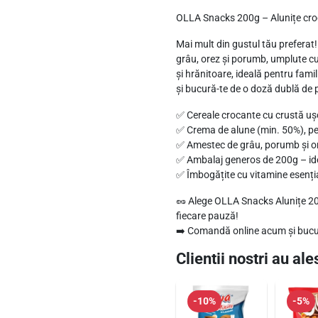
OLLA Snacks 200g – Alunițe croc
t
6
n
a
:
,
Mai mult din gustul tău preferat
c
grâu, orez și porumb, umplute cu
6
1
și hrănitoare, ideală pentru fam
k
,
8
și bucură-te de o doză dublă de 
s
5
-
✅ Cereale crocante cu crustă u
0
l
A
✅ Crema de alune (min. 50%), pe
✅ Amestec de grâu, porumb și ore
e
l
✅ Ambalaj generos de 200g – ide
u
l
i
✅ Îmbogățite cu vitamine esențial
n
e
.
🥜 Alege OLLA Snacks Alunițe 20
i
i
fiecare pauză!
ț
➡️ Comandă online acum și bucură
.
e
Clientii nostri au ales
U
m
p
-10%
-5%
l