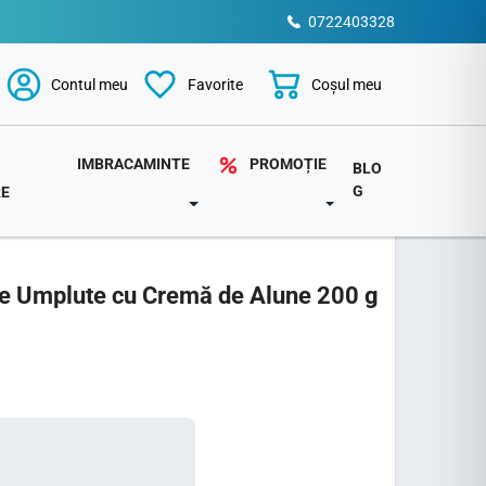
0722403328
Coșul meu
Contul meu
Favorite
PROMOȚIE
IMBRACAMINTE
BLO
G
RE
TOGGLE DROPDOWN
DOWN
TOGGLE DROPDOWN
țe Umplute cu Cremă de Alune 200 g