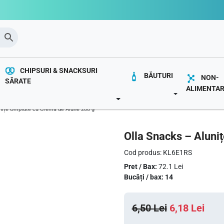
CHIPSURI & SNACKSURI
BĂUTURI
NON-
SĂRATE
ALIMENTA
OWN
TOGGLE DROP
TOGGLE DROPDOWN
nițe Umplute cu Cremă de Alune 200 g
Olla Snacks – Aluni
Cod produs: KL6E1RS
Pret / Bax:
72.1 Lei
Bucăți / bax: 14
P
P
6,50
Lei
6,18
Lei
r
r