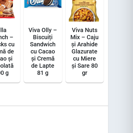
lla
Viva Olly –
Viva Nuts
nch –
Biscuiți
Mix – Caju
ks cu
Sandwich
și Arahide
mă de
cu Cacao
Glazurate
ao și
și Cremă
cu Miere
olată
de Lapte
și Sare 80
0 g
81 g
gr