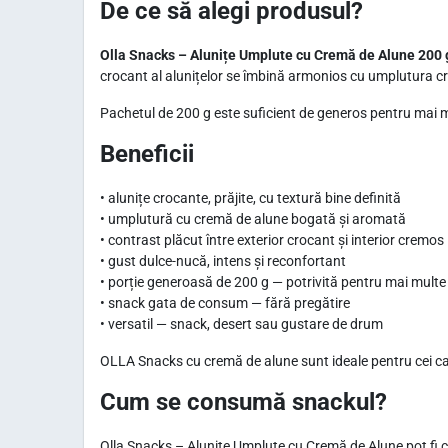
De ce să alegi produsul?
Olla Snacks – Alunițe Umplute cu Cremă de Alune 200 
crocant al alunițelor se îmbină armonios cu umplutura cr
Pachetul de 200 g este suficient de generos pentru mai mu
Beneficii
• alunițe crocante, prăjite, cu textură bine definită
• umplutură cu cremă de alune bogată și aromată
• contrast plăcut între exterior crocant și interior cremos
• gust dulce-nucă, intens și reconfortant
• porție generoasă de 200 g — potrivită pentru mai multe
• snack gata de consum — fără pregătire
• versatil — snack, desert sau gustare de drum
OLLA Snacks cu cremă de alune sunt ideale pentru cei car
Cum se consumă snackul?
Olla Snacks – Alunițe Umplute cu Cremă de Alune pot fi c