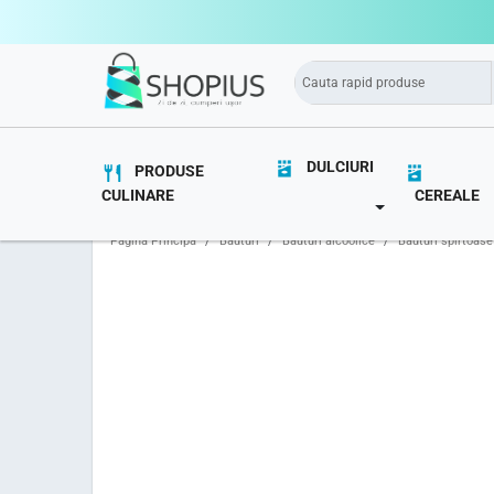
DULCIURI
PRODUSE
CULINARE
CEREALE
TOGGLE DROPD
Pagina Principă
Băuturi
Băuturi alcoolice
Băuturi spirtoase