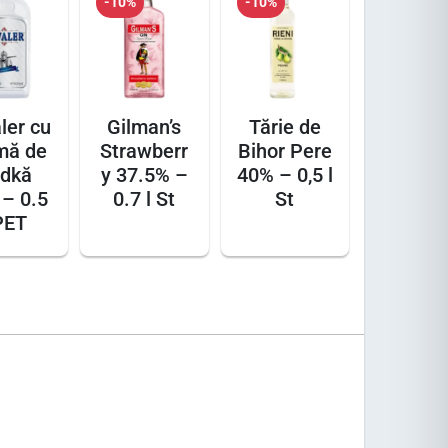
-10%
-10%
ler cu
Gilman’s
Tărie de
mă de
Strawberr
Bihor Pere
dkă
y 37.5% –
40% – 0,5 l
– 0.5
0.7 l St
St
PET