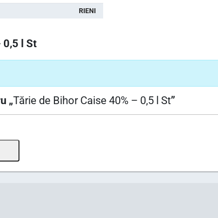
RIENI
0,5 l St
u „
Tărie de Bihor Caise 40% – 0,5 l St
”