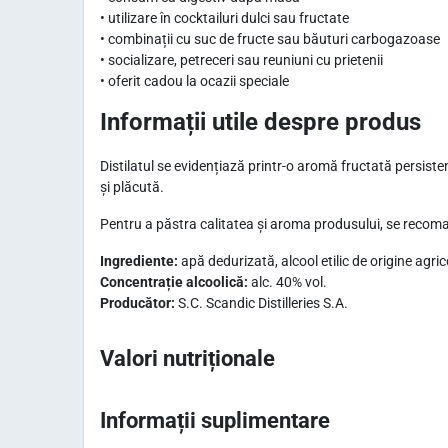
• utilizare în cocktailuri dulci sau fructate
• combinații cu suc de fructe sau băuturi carbogazoase
• socializare, petreceri sau reuniuni cu prietenii
• oferit cadou la ocazii speciale
Informații utile despre produs
Distilatul se evidențiază printr-o aromă fructată persist
și plăcută.
Pentru a păstra calitatea și aroma produsului, se recomand
Ingrediente:
apă dedurizată, alcool etilic de origine agri
Concentrație alcoolică:
alc. 40% vol.
Producător:
S.C. Scandic Distilleries S.A.
Valori nutriționale
Informații suplimentare