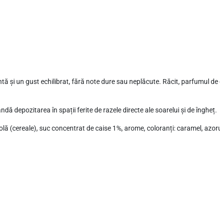
entă și un gust echilibrat, fără note dure sau neplăcute. Răcit, parfumul d
ă depozitarea în spații ferite de razele directe ale soarelui și de îngheț.
colă (cereale), suc concentrat de caise 1%, arome, coloranți: caramel, azo