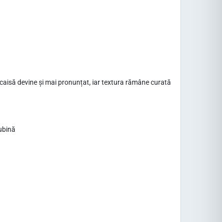
e caisă devine și mai pronunțat, iar textura rămâne curată
rubină