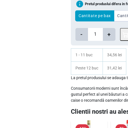
Pretul produslui difera in 
e
e
ț
ț
Cantitate pe bax
Canti
u
u
C
l
l
-
+
a
i
c
n
n
u
t
1 - 11 buc
34,56 lei
i
r
i
ț
e
Peste 12 buc
31,42 lei
t
i
n
a
La pretul produsului se adaug
t
a
t
Consumatorii moderni sunt încân
e
l
e
gustul perfect al unei băuturi a 
T
caise o recomandă oamenilor dinam
a
s
ă
f
t
Clientii nostri au ales
r
o
e
i
s
:
e