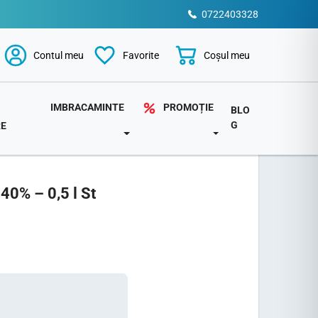
0722403328
Coșul meu
Contul meu
Favorite
PROMOȚIE
IMBRACAMINTE
BLO
G
RE
TOGGLE DROPDOWN
DOWN
TOGGLE DROPDOWN
 40% – 0,5 l St