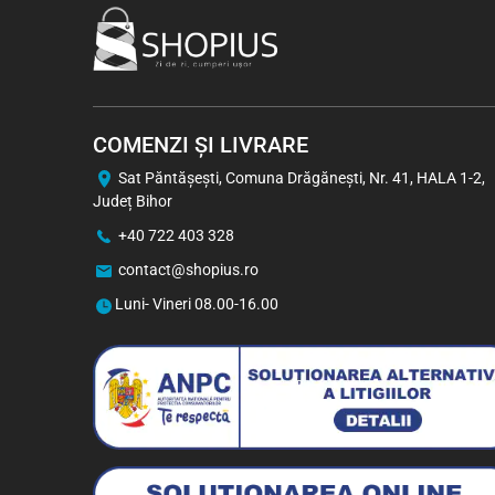
COMENZI ȘI LIVRARE
Sat Păntăşeşti, Comuna Drăgăneşti, Nr. 41, HALA 1-2,
Județ Bihor
+40 722 403 328
Viva Chips cu Aromă de Pui
50 g
contact@shopius.ro
Luni- Vineri 08.00-16.00
3,70
Lei
2,93
Lei
1 buc
Bax (24)
-5%