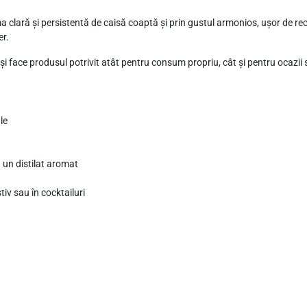
,
 clară și persistentă de caisă coaptă și prin gustul armonios, ușor de rec
5
er.
l
și face produsul potrivit atât pentru consum propriu, cât și pentru ocazii
S
t
le
u un distilat aromat
tiv sau în cocktailuri