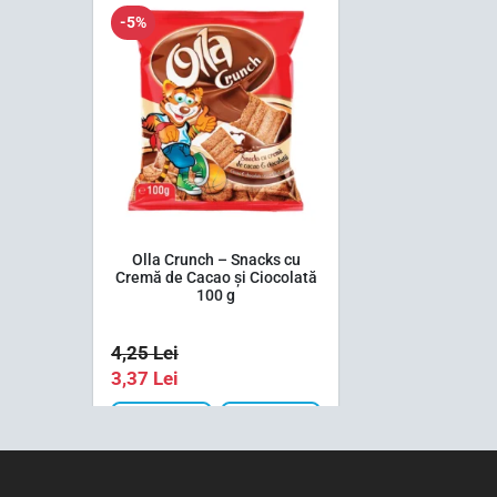
-5%
Olla Crunch – Snacks cu
Cremă de Cacao și Ciocolată
100 g
4,25
Lei
3,37
Lei
1 buc
Bax (24)
-5%