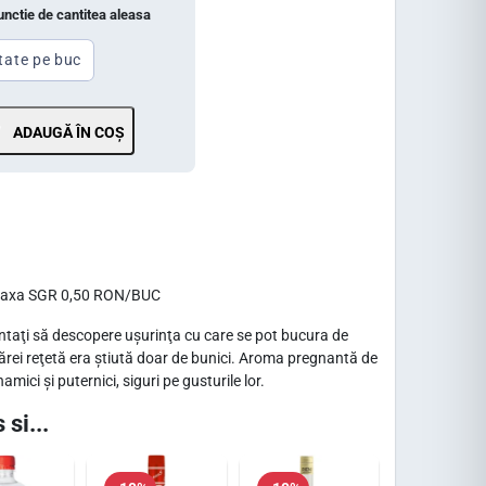
functie de cantitea aleasa
tate pe buc
ADAUGĂ ÎN COȘ
a taxa SGR 0,50 RON/BUC
taţi să descopere uşurinţa cu care se pot bucura de
cărei reţetă era ştiută doar de bunici. Aroma pregnantă de
ici şi puternici, siguri pe gusturile lor.
 si...