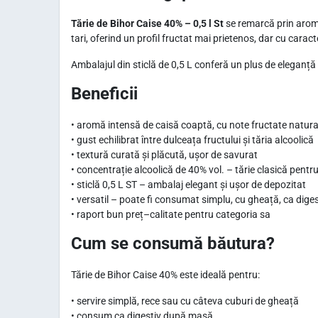
Tărie de Bihor Caise 40% – 0,5 l St
se remarcă prin aroma
tari, oferind un profil fructat mai prietenos, dar cu caract
Ambalajul din sticlă de 0,5 L conferă un plus de eleganță 
Beneficii
• aromă intensă de caisă coaptă, cu note fructate natura
• gust echilibrat între dulceața fructului și tăria alcoolică
• textură curată și plăcută, ușor de savurat
• concentrație alcoolică de 40% vol. – tărie clasică pentr
• sticlă 0,5 L ST – ambalaj elegant și ușor de depozitat
• versatil – poate fi consumat simplu, cu gheață, ca diges
• raport bun preț–calitate pentru categoria sa
Cum se consumă băutura?
Tărie de Bihor Caise 40% este ideală pentru:
• servire simplă, rece sau cu câteva cuburi de gheață
• consum ca digestiv după masă