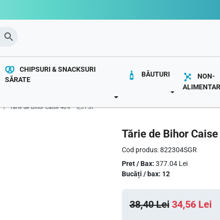
CHIPSURI & SNACKSURI
BĂUTURI
NON-
SĂRATE
ALIMENTA
OWN
TOGGLE DROP
TOGGLE DROPDOWN
Tărie de Bihor Caise 40% – 0,5 l St
Tărie de Bihor Caise
Cod produs: 822304SGR
Pret / Bax:
377.04 Lei
Bucăți / bax: 12
P
P
38,40
Lei
34,56
Lei
r
r