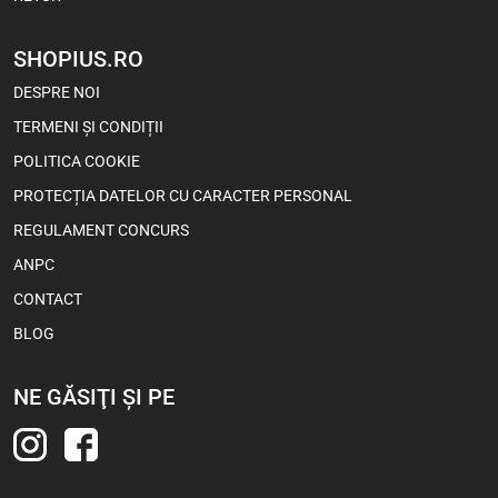
SHOPIUS.RO
Viva Choco Rolls – Snacks cu
DESPRE NOI
Cremă de Cacao și Ciocolată
100 g
TERMENI ȘI CONDIȚII
POLITICA COOKIE
4,55
Lei
3,60
Lei
PROTECȚIA DATELOR CU CARACTER PERSONAL
REGULAMENT CONCURS
1 buc
Bax (18)
ANPC
CONTACT
-5%
BLOG
NE GĂSIŢI ŞI PE