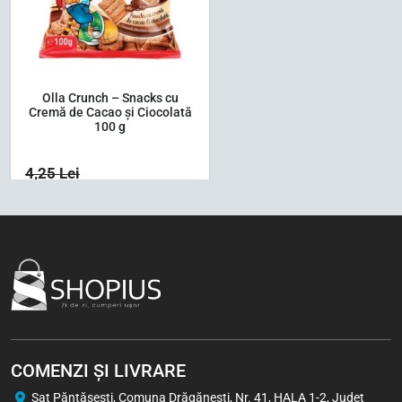
Olla Crunch – Snacks cu
Cremă de Cacao și Ciocolată
100 g
4,25
Lei
3,37
Lei
1 buc
Bax (24)
-5%
COMENZI ȘI LIVRARE
Sat Păntăşeşti, Comuna Drăgăneşti, Nr. 41, HALA 1-2, Județ