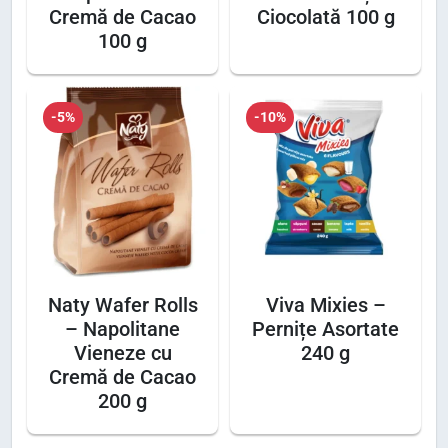
Cremă de Cacao
Ciocolată 100 g
G
100 g
u
s
t
-5%
-10%
a
r
e
G
l
a
z
Naty Wafer Rolls
Viva Mixies –
u
– Napolitane
Pernițe Asortate
r
Vieneze cu
240 g
a
Cremă de Cacao
t
200 g
ă
ș