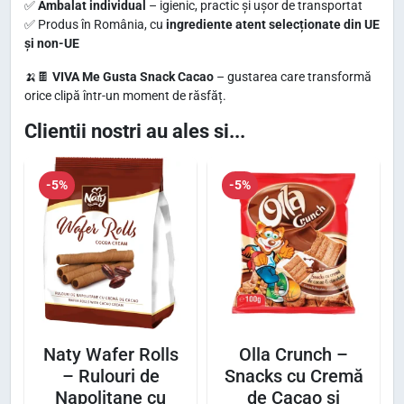
✅
Ambalat individual
– igienic, practic și ușor de transportat
t
3
e
✅ Produs în România, cu
ingrediente atent selecționate din UE
și non-UE
G
:
,
u
4
7
🍌🍫
VIVA Me Gusta Snack Cacao
– gustarea care transformă
s
orice clipă într-un moment de răsfăț.
,
4
t
Clientii nostri au ales si...
1
a
5
l
S
e
-5%
-5%
n
a
l
i
c
e
.
k
i
C
.
a
c
a
Naty Wafer Rolls
Olla Crunch –
– Rulouri de
Snacks cu Cremă
o
Napolitane cu
de Cacao și
–