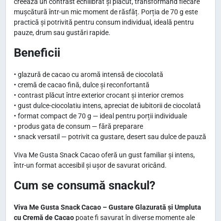
creează un contrast echilibrat și plăcut, transformând fiecare
C
mușcătură într-un mic moment de răsfăț. Porția de 70 g este
a
practică și potrivită pentru consum individual, ideală pentru
c
pauze, drum sau gustări rapide.
a
Beneficii
o
7
• glazură de cacao cu aromă intensă de ciocolată
0
• cremă de cacao fină, dulce și reconfortantă
g
• contrast plăcut între exterior crocant și interior cremos
• gust dulce-ciocolatiu intens, apreciat de iubitorii de ciocolată
• format compact de 70 g — ideal pentru porții individuale
• produs gata de consum — fără preparare
• snack versatil — potrivit ca gustare, desert sau dulce de pauză
Viva Me Gusta Snack Cacao oferă un gust familiar și intens,
într-un format accesibil și ușor de savurat oricând.
Cum se consumă snackul?
Viva Me Gusta Snack Cacao – Gustare Glazurată și Umpluta
cu Cremă de Cacao
poate fi savurat în diverse momente ale