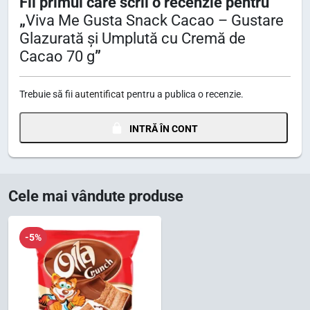
Fii primul care scrii o recenzie pentru
„
Viva Me Gusta Snack Cacao – Gustare
Glazurată și Umplută cu Cremă de
Cacao 70 g
”
Trebuie să fii
autentificat
pentru a publica o recenzie.
INTRĂ ÎN CONT
Cele mai vândute produse
-5%