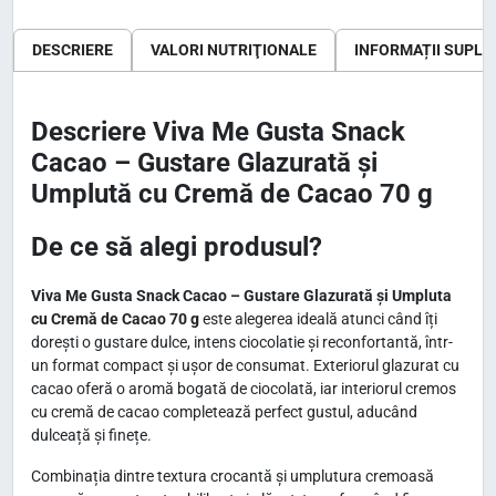
i
U
DESCRIERE
VALORI NUTRIŢIONALE
INFORMAȚII SUPLI
m
p
Descriere Viva Me Gusta Snack
l
Cacao – Gustare Glazurată și
u
t
Umplută cu Cremă de Cacao 70 g
ă
De ce să alegi produsul?
c
u
Viva Me Gusta Snack Cacao – Gustare Glazurată și Umpluta
C
cu Cremă de Cacao 70 g
este alegerea ideală atunci când îți
r
dorești o gustare dulce, intens ciocolatie și reconfortantă, într-
e
un format compact și ușor de consumat. Exteriorul glazurat cu
m
cacao oferă o aromă bogată de ciocolată, iar interiorul cremos
cu cremă de cacao completează perfect gustul, aducând
ă
dulceață și finețe.
d
e
Combinația dintre textura crocantă și umplutura cremoasă