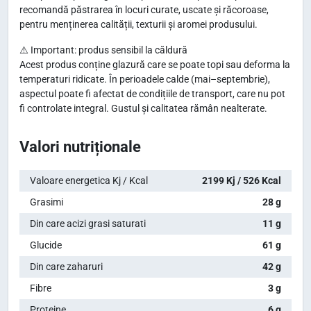
recomandă păstrarea în locuri curate, uscate și răcoroase,
pentru menținerea calității, texturii și aromei produsului.
⚠️ Important: produs sensibil la căldură
Acest produs conține glazură care se poate topi sau deforma la
temperaturi ridicate. În perioadele calde (mai–septembrie),
aspectul poate fi afectat de condițiile de transport, care nu pot
fi controlate integral. Gustul și calitatea rămân nealterate.
Valori nutriționale
Valoare energetica Kj / Kcal
2199 Kj / 526 Kcal
Grasimi
28 g
Din care acizi grasi saturati
11 g
Glucide
61 g
Din care zaharuri
42 g
Fibre
3 g
Proteine
6 g