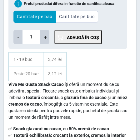
Pretul produslui difera in functie de cantitea aleasa
e
e
ț
ț
Cantitate pe bax
Cantitate pe buc
u
u
C
l
l
-
+
ADAUGĂ ÎN COȘ
a
i
c
n
n
u
t
1 - 19 buc
3,74 lei
i
r
i
ț
e
Peste 20 buc
3,12 lei
t
i
n
a
Viva Me Gusta Snack Cacao
îți oferă un moment dulce cu
t
adevărat special. Fiecare snack este ambalat individual și
a
t
îmbină o
textură crocantă
, o
glazură fină de cacao
și un
miez
e
l
e
cremos de cacao
, îmbogățit cu 5 vitamine esențiale. Este
V
a
s
gustarea ideală pentru pauzele rapide, pachetul de școală sau
i
un moment de răsfăț între mese.
f
t
v
o
e
✅
Snack glazurat cu cacao, cu 50% cremă de cacao
a
✅
Textură echilibrată: crocant la exterior, cremos la interior
s
:
M