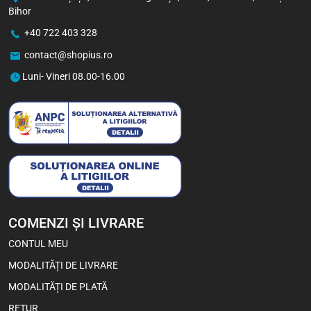
Bihor
+40 722 403 328
contact@shopius.ro
Viva Chips cu Aromă de Pui
50 g
Luni- Vineri 08.00-16.00
3,70
Lei
2,93
Lei
1 buc
Bax (24)
-5%
COMENZI ȘI LIVRARE
CONTUL MEU
MODALITĂȚI DE LIVRARE
MODALITĂȚI DE PLATĂ
RETUR