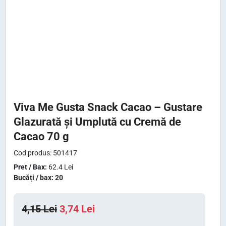
Viva Me Gusta Snack Cacao – Gustare
Glazurată și Umplută cu Cremă de
Cacao 70 g
Cod produs: 501417
Pret / Bax:
62.4 Lei
Bucăți / bax: 20
P
P
4,15
Lei
3,74
Lei
r
r