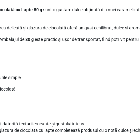
z
iocolată cu Lapte 80 g
sunt o gustare dulce obținută din nuci caramelizate
a
t
ea delicată și glazura de ciocolată oferă un gust echilibrat, dulce și arom
e
 Ambalajul de
80 g
este practic și ușor de transportat, fiind potrivit pentr
Î
n
v
e
l
rile simple
i
t
iocolată
e
î
n
G
, datorită texturii crocante și gustului intens.
l
glazura de ciocolată cu lapte completează produsul cu o notă dulce și echi
a