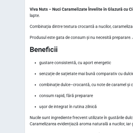
Viva Nuts – Nuci Caramelizate Învelite în Glazură cu C
lapte.
Combinația dintre textura crocantă a nucilor, caramelizar
Produsul este gata de consum și nu necesită preparare.
Beneficii
gustare consistentă, cu aport energetic
senzație de sațietate mai bună comparativ cu dulciu
combinație dulce–crocantă, cu note de caramel și c
consum rapid, fără preparare
ușor de integrat în rutina zilnică
Nucile sunt ingrediente frecvent utilizate în gustările dulci
Caramelizarea evidențiază aroma naturală a nucilor, iar 