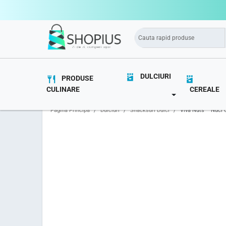
DULCIURI
PRODUSE
CULINARE
CEREALE
TOGGLE DROPD
Pagina Principă
Dulciuri
Snacksuri Dulci
Viva Nuts – Nuci C