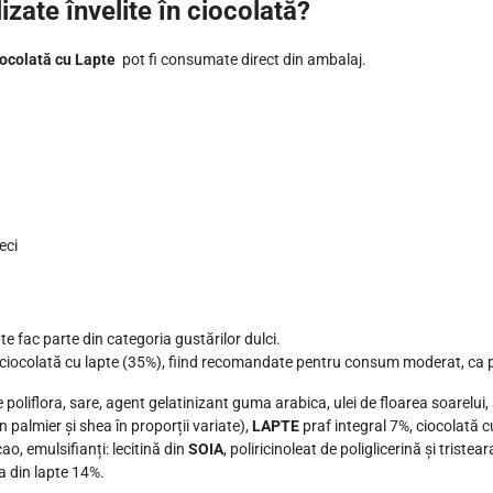
ate învelite în ciocolată?
z
u
iocolată cu Lapte
pot fi consumate direct din ambalaj.
r
ă
c
u
C
i
eci
o
c
o
l
te fac parte din categoria gustărilor dulci.
a
iocolată cu lapte (35%), fiind recomandate pentru consum moderat, ca par
t
e poliflora, sare, agent gelatinizant guma arabica, ulei de floarea soarelu
ă
 palmier și shea în proporții variate),
LAPTE
praf integral 7%, ciocolată 
c
, emulsifianți: lecitină din
SOIA
, poliricinoleat de poliglicerină și tris
 din lapte 14%.
u