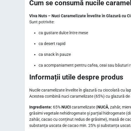
Cum se consumă nucile carameliz
Viva Nuts – Nuci Caramelizate Învelite în Glazură cu C
Sunt potrivite:
ca gustare dulce între mese
ca desert rapid
ca snack în pauze
ca acompaniament pentru cafea, ceai sau băuturi r
Informații utile despre produs
Nucile caramelizate învelite în glazură cu ciocolată cu lap
Acestea combină nuci caramelizate (65%) cu glazură de c
Ingrediente:
65%
NUCI
caramelizate (
NUCĂ
, zahăr, mier
grăsimi vegetale nehidrogenate și parțial hidrogenate (din
zahăr, cacao cu conținut redus de grăsime), masă de cacao
substanța uscata de cacao min. 25% și substanța uscata