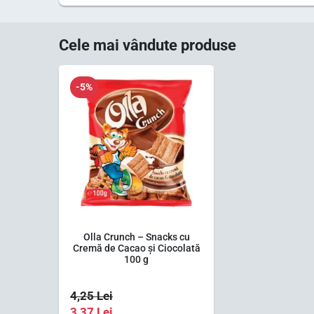
Cele mai vândute produse
-5%
Olla Crunch – Snacks cu
Cremă de Cacao și Ciocolată
100 g
4,25
Lei
3,37
Lei