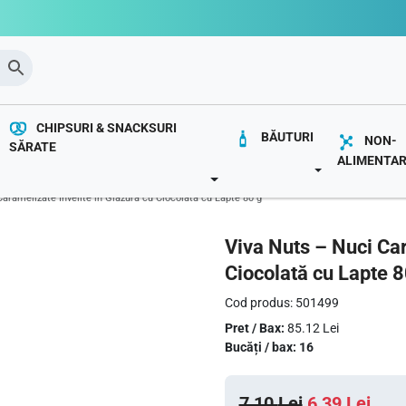
CHIPSURI & SNACKSURI
BĂUTURI
NON-
SĂRATE
ALIMENTA
OWN
TOGGLE DROP
TOGGLE DROPDOWN
aramelizate Învelite în Glazură cu Ciocolată cu Lapte 80 g
Viva Nuts – Nuci Car
Ciocolată cu Lapte 8
Cod produs: 501499
Pret / Bax:
85.12 Lei
Bucăți / bax: 16
P
P
7,10
Lei
6,39
Lei