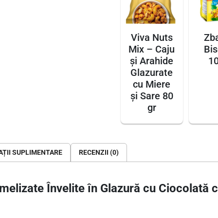
a
s
:
N
t
6
u
Viva Nuts
Zb
t
:
,
Mix – Caju
Bis
s
7
3
și Arahide
10
-
,
9
Glazurate
N
cu Miere
1
u
și Sare 80
0
l
c
gr
e
i
C
l
i
a
e
.
ȚII SUPLIMENTARE
RECENZII (0)
r
i
a
.
m
elizate Învelite în Glazură cu Ciocolată 
e
l
i