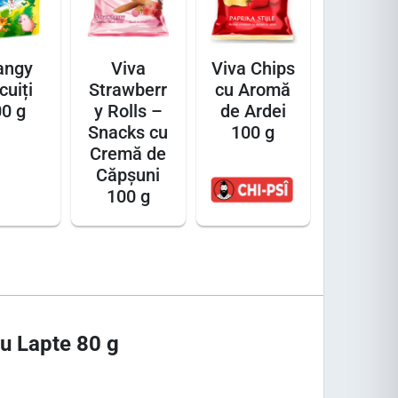
angy
Viva
Viva Chips
cuiți
Strawberr
cu Aromă
0 g
y Rolls –
de Ardei
Snacks cu
100 g
Cremă de
Căpșuni
100 g
cu Lapte 80 g