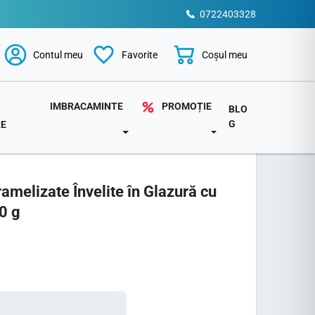
0722403328
Coșul meu
Contul meu
Favorite
PROMOȚIE
IMBRACAMINTE
BLO
G
RE
TOGGLE DROPDOWN
DOWN
TOGGLE DROPDOWN
amelizate Învelite în Glazură cu
0 g