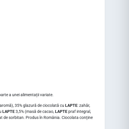
te a unei alimentații variate.
i, aromă), 35% glazură de ciocolată cu
LAPTE
: zahăr,
cu
LAPTE
3,5% (masă de cacao,
LAPTE
praf integral,
tearat de sorbitan. Produs în România. Ciocolata conține