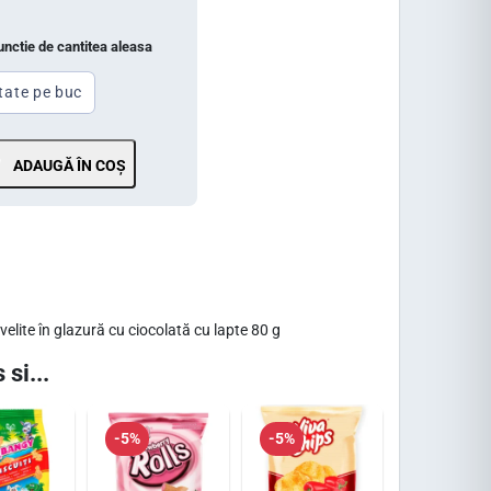
functie de cantitea aleasa
tate pe buc
ADAUGĂ ÎN COȘ
elite în glazură cu ciocolată cu lapte 80 g
 si...
-5%
-5%