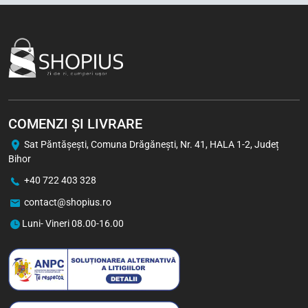
1 buc
Bax (24)
-5%
COMENZI ȘI LIVRARE
Sat Păntăşeşti, Comuna Drăgăneşti, Nr. 41, HALA 1-2, Județ
Bihor
+40 722 403 328
contact@shopius.ro
Viva Chips cu Aromă de Pui
50 g
Luni- Vineri 08.00-16.00
3,70
Lei
2,93
Lei