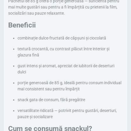
Pachetul de 85 g oferă o porție generoasă — suficientă pentru
mai multe gustări sau pentru a fi împărțită cu prietenii la film,
socializări sau pauze relaxante.
Beneficii
combinație dulce-fructată de căpșuni și ciocolată
textură crocantă, cu contrast plăcut între interior și
glazura fină
gust intens și aromat, apreciat de iubitorii de deserturi
dulci
porție generoasă de 85 g, ideală pentru consum individual
mai consistent sau pentru împărțit
snack gata de consum, fără pregătire
versatilitate ridicată — potrivit pentru gustări, deserturi,
pauze și socializare
Cum se consumă snackul?