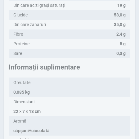
Din care acizi graşi saturaţi
19 g
Glucide
58,0 g
Din care zaharuri
35,0 g
Fibre
2,4 g
Proteine
5 g
Sare
0,3 g
Informații suplimentare
Greutate
0,085 kg
Dimensiuni
22 × 7 × 13 cm
Aromă
căpșuni+ciocolată