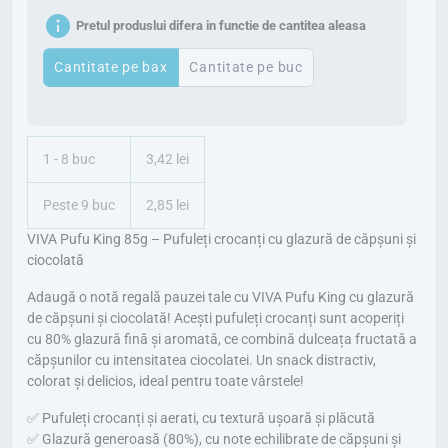
r
r
Pretul produslui difera in functie de cantitea aleasa
e
e
ț
ț
Cantitate pe bax
Cantitate pe buc
u
u
l
l
i
c
1 - 8 buc
3,42 lei
n
u
Peste 9 buc
2,85 lei
i
r
VIVA Pufu King 85g – Pufuleți crocanți cu glazură de căpșuni și
ț
e
ciocolată
i
n
Adaugă o notă regală pauzei tale cu VIVA Pufu King cu glazură
a
t
de căpșuni și ciocolată! Acești pufuleți crocanți sunt acoperiți
l
e
cu 80% glazură fină și aromată, ce combină dulceața fructată a
căpșunilor cu intensitatea ciocolatei. Un snack distractiv,
a
s
colorat și delicios, ideal pentru toate vârstele!
f
t
✅ Pufuleți crocanți și aerati, cu textură ușoară și plăcută
o
e
✅ Glazură generoasă (80%), cu note echilibrate de căpșuni și