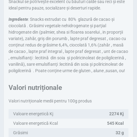
Snackul se potrivește excelent cu băuturi calde sau reci și este
ideal pentru pauze, socializare și deserturi rapide.
Ingrediente
:
Snacks extrudat cu 80% glazură de cacao și
ciocolată . Grăsimi vegetale nehidrogenate și parţial
hidrogenate din (palmier, shea si floarea soarelui , in proporţii
variate), zahăr, griș din porumb , lapte praf degresat , cacao cu
conţinut redus de grăsime 6,4%, ciocolată 1,6% (zahăr , masă
de cacao , lapte praf integral , lapte praf degresat , unt de cacao
, emulsifianţi : lecitină din soia și poliricinoleat de poliglicerină ,
vanilină), sare emulsifianţi :lecitină din soia și poliricinoleat de
poligilcerină . Poate conţine urme de gluten , alune ,susan, ou!
Valori nutriționale
Valori nutriționale medii pentru 100g produs
Valoare energetică Kj
2274 Kj
Valoare energetică Kcal
545 Kcal
Grăsimi
32 g