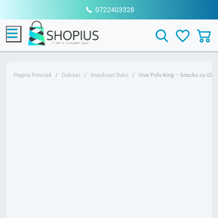
0722403328
Menu
Search
Pagina Principă
Dulciuri
Snacksuri Dulci
Viva Pufu King – Snacks cu Glaz