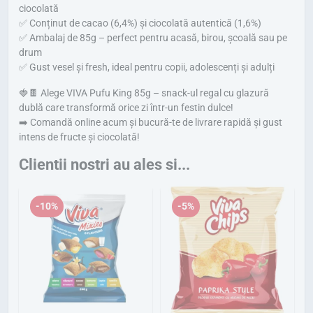
s
:
ciocolată
✅ Conținut de cacao (6,4%) și ciocolată autentică (1,6%)
t
3
✅ Ambalaj de 85g – perfect pentru acasă, birou, școală sau pe
:
,
drum
✅ Gust vesel și fresh, ideal pentru copii, adolescenți și adulți
3
4
,
2
🍓🍫 Alege VIVA Pufu King 85g – snack-ul regal cu glazură
dublă care transformă orice zi într-un festin dulce!
8
➡️ Comandă online acum și bucură-te de livrare rapidă și gust
0
l
intens de fructe și ciocolată!
e
Clientii nostri au ales si...
l
i
e
.
-10%
-5%
i
.