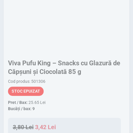
Viva Pufu King – Snacks cu Glazură de
Căpșuni și Ciocolată 85 g
Cod produs: 501306
STOC EPUIZAT
Pret / Bax:
25.65 Lei
Bucăți / bax: 9
P
P
3,80
Lei
3,42
Lei