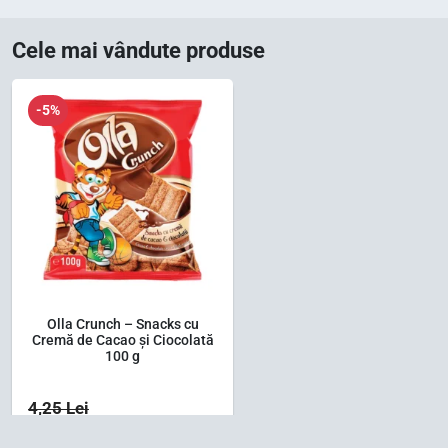
Cele mai vândute produse
-5%
Olla Crunch – Snacks cu
Cremă de Cacao și Ciocolată
100 g
4,25
Lei
3,37
Lei