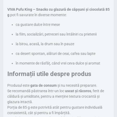
VIVA Pufu King – Snacks cu glazură de căpșuni și ciocolată 85
g
pot fi savurate în diverse momente:
ca gustare dulce între mese
la film, socializări, petreceri sau întâlniri cu prietenii
la birou, acasă, la drum sau în pauze
ca desert spontan, alături de ceai, cafea sau lapte
în momente de răsfăț, când vrei ceva dulce și aromat
Informații utile despre produs
Produsul este
gata de consum
și nu necesită preparare.
Se recomandă păstrarea într-un loc
uscat și răcoros
, ferit de
căldură și umiditate, pentru a menține textura crocantă și
glazura intactă.
Porția de 85 g este potrivită atât pentru gustare individuală
consistentă, cât și pentru a fi împărțită.