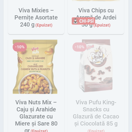
Viva Mixies –
Viva Chips cu
Pernițe Asortate
Aromă de Ardei
240 g
50 g
-10%
-10%
Viva Nuts Mix –
Viva Pufu King-
Caju și Arahide
Snacks cu
Glazurate cu
Glazură de Cacao
Miere și Sare 80
și Ciocolată 85 g
gr