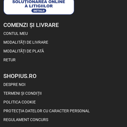
1 buc
Bax (24)
-5%
COMENZI ȘI LIVRARE
CONTUL MEU
MODALITĂȚI DE LIVRARE
MODALITĂȚI DE PLATĂ
RETUR
SHOPIUS.RO
Viva Choco Rolls – Snacks cu
DESPRE NOI
Cremă de Cacao și Ciocolată
100 g
TERMENI ȘI CONDIȚII
POLITICA COOKIE
4,55
Lei
3,60
Lei
PROTECȚIA DATELOR CU CARACTER PERSONAL
REGULAMENT CONCURS
1 buc
Bax (18)