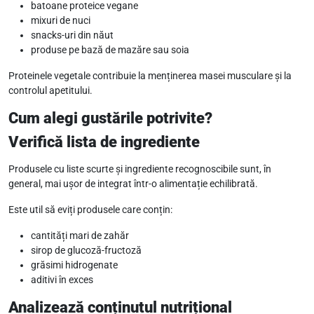
batoane proteice vegane
mixuri de nuci
snacks-uri din năut
produse pe bază de mazăre sau soia
Proteinele vegetale contribuie la menținerea masei musculare și la
controlul apetitului.
Cum alegi gustările potrivite?
Verifică lista de ingrediente
Produsele cu liste scurte și ingrediente recognoscibile sunt, în
general, mai ușor de integrat într-o alimentație echilibrată.
Este util să eviți produsele care conțin:
cantități mari de zahăr
sirop de glucoză-fructoză
grăsimi hidrogenate
aditivi în exces
Analizează conținutul nutrițional