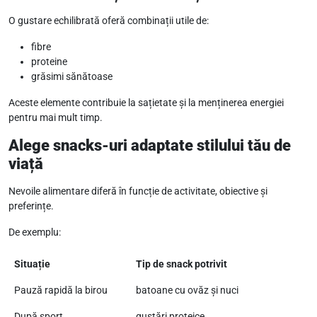
O gustare echilibrată oferă combinații utile de:
fibre
proteine
grăsimi sănătoase
Aceste elemente contribuie la sațietate și la menținerea energiei
pentru mai mult timp.
Alege snacks-uri adaptate stilului tău de
viață
Nevoile alimentare diferă în funcție de activitate, obiective și
preferințe.
De exemplu:
Situație
Tip de snack potrivit
Pauză rapidă la birou
batoane cu ovăz și nuci
După sport
gustări proteice