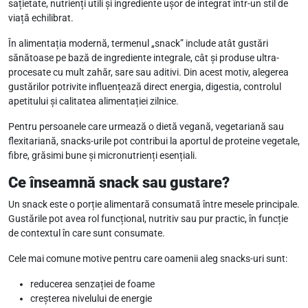
sațietate, nutrienți utili și ingrediente ușor de integrat într-un stil de
viață echilibrat.
În alimentația modernă, termenul „snack” include atât gustări
sănătoase pe bază de ingrediente integrale, cât și produse ultra-
procesate cu mult zahăr, sare sau aditivi. Din acest motiv, alegerea
gustărilor potrivite influențează direct energia, digestia, controlul
apetitului și calitatea alimentației zilnice.
Pentru persoanele care urmează o dietă vegană, vegetariană sau
flexitariană, snacks-urile pot contribui la aportul de proteine vegetale,
fibre, grăsimi bune și micronutrienți esențiali.
Ce înseamnă snack sau gustare?
Un snack este o porție alimentară consumată între mesele principale.
Gustările pot avea rol funcțional, nutritiv sau pur practic, în funcție
de contextul în care sunt consumate.
Cele mai comune motive pentru care oamenii aleg snacks-uri sunt:
reducerea senzației de foame
creșterea nivelului de energie