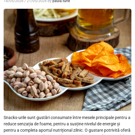
14/05/2026
/
21/05/2026
by
paula.turle
Snacks-urile sunt gustări consumate între mesele principale pentru a
reduce senzația de foame, pentru a susține nivelul de energie și
pentru a completa aportul nutrițional zilnic. O gustare potrivită oferă