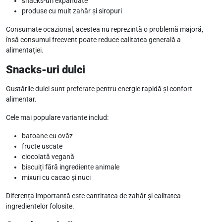
snacks-uri expandate
produse cu mult zahăr și siropuri
Consumate ocazional, acestea nu reprezintă o problemă majoră,
însă consumul frecvent poate reduce calitatea generală a
alimentației.
Snacks-uri dulci
Gustările dulci sunt preferate pentru energie rapidă și confort
alimentar.
Cele mai populare variante includ:
batoane cu ovăz
fructe uscate
ciocolată vegană
biscuiți fără ingrediente animale
mixuri cu cacao și nuci
Diferența importantă este cantitatea de zahăr și calitatea
ingredientelor folosite.