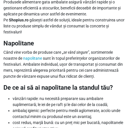
Produsele alimentare gata ambalate asigură vânzări rapide și o
gestionare eficientă a stocurilor, beneficii deosebit de importante și
aplicate pe dinamica unor astfel de evenimente.
Pe
Shopius.ro
găsești astfel de soluții, ideale pentru construirea unor
liste cu produse simplu de vândut și consumat la concerte și
festivaluri!
Napolitane
Când vine vorba de produse care „
se vând singure”
, sortimentele
noastre de
napolitane
sunt în topul preferințelor organizatorilor de
festivaluri. Ambalate individual, ușor de transportat și consumat din
mers, reprezintă alegerea prioritară pentru cei care administrează
puncte de vânzare expuse unui flux ridicat de clienți.
De ce ai să ai napolitane la standul tău?
vânzări rapide: nu necesită preparare sau ambalare
suplimentară; le iei de pe raft și le dai celor de la coadă;
ambalaj igienic: perfecte pentru medii aglomerate, acolo unde
contactul minim cu produsul este un avantaj;
cost redus, marjă bună: cu un preț mic per bucată, napolitanele