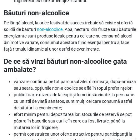
frigiderelor cu care amenajezi standul.
Băuturi non-alcoolice
Pe lângă alcool, la orice festival de succes trebuie să existe și ofertă
solidă de băuturi
non-alcoolice
. Apa, nectarul din fructe sau băuturile
energizante sunt produse ideale pentru cei care nu consumă alcool
din motive variate, consumul acestora fiind esențial pentru a face
față ritmului dinamic al unor astfel de evenimente.
De ce să vinzi băuturi non-alcoolice gata
ambalate?
vânzare continuă pe tot parcursul zilei: dimineața, după-amiaza
sau seara, opțiunile non-alcoolice se află în topul preferințelor;
public foarte divers: de la copii și femei însărcinate, la persoane
cu un stil de viață sănătos, sunt mulți cei care consumă astfel
de băuturi la evenimente;
efort minim pentru depozitarea lor: stocurile de rezervă se pot
păstra în baxurile sau cutiile în care au fost livrate, până la
mutarea lor în frigidere;
permit construirea unor oferte atractive pentru participanții la