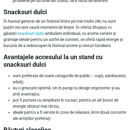
probleme pe rafturile din stand, fără riscul de alterare.
Snacksuri dulci
În haosul generat de un festival întins pe mai multe zile, nu sunt
puțini cei care caută momente de liniște. În oferta Shopius.ro
găsești
snacksuri dulci
ambalate individual, cu arome variate și
gramaje ideale pentru un astfel de context, ce oferă rapid energie și
bucuria de a redescoperi la festival arome și texturi familiare.
Avantajele accesului la un stand cu
snacksuri dulci
sunt preferate de toate categoriile de public – copii, adolescenți,
adulți;
au o greutate optimă, vin în pungi cu design ergonomic și au
preț avantajos;
pot fi purtate cu simplitate în rucsac, pentru un alt boost de
energie obținut mai târziu;
ideale pentru a fi servite în zone de relaxare, între două concerte
ale artiștilor preferați.
Băuturi alcoolice