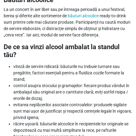
La un concert în aer liber sau pe întreaga perioadă a unui festival,
berea și diferite alte sortimente de
băuturi alcoolice
ready-to-drink
sunt printre cele mai căutate produse. Participanții nu caută moduri
de servire elaborate, ci distracție simplu de obținut și hidratare cu
„ceva rece”. Iar aici, modul de servire face diferența.
De ce sa vinzi alcool ambalat la standul
tău?
viteză de servire ridicată: băuturile nu trebuie turnate sau
pregătite, factori esențiali pentru a fluidiza cozile formate la
stand;
control asupra stocului și gramajelor: fiecare produs vândut în
ambalajul său original are o cantitate clară; eviți astfel risipa /
erorile de dozaj;
evitarea neplăcerilor asociate controalelor: produsele sigilate
sunt mai ușor de justificat și respectă cerințele legale în vigoare,
privind igiena;
răcire ușoară: băuturile alcoolice în recipientele lor originale se
depozitează cu mai multă simplitate la rece, pe rafturile