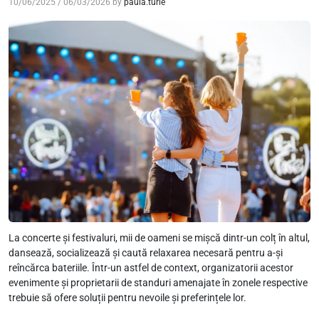
10/06/2025
/
06/03/2026
by
paula.turle
La concerte și festivaluri, mii de oameni se mișcă dintr-un colț în altul,
dansează, socializează și caută relaxarea necesară pentru a-și
reîncărca bateriile. Într-un astfel de context, organizatorii acestor
evenimente și proprietarii de standuri amenajate în zonele respective
trebuie să ofere soluții pentru nevoile și preferințele lor.