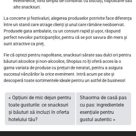
evenimente, fiind simplu de combinat cu biscuiți, napolitane sau
alte snacksuri.
La concerte și festivaluri, alegerea produselor potrivite face diferența
între un stand care atrage clienți și unul care rămâne neobservat.
Produsele gata ambalate, cu un consum rapid și ușor, răspund
perfect nevoilor participanților, pentru că se pot savura din mers și
sunt atractive ca preț.
Fie că optezi pentru napolitane, snacksuri sărate sau dulci ori pentru
băuturi alcoolice și non-alcoolice, Shopius.ro îți oferă acces la o
gama variata de produse cu prețuri de neratat, pentru a asigura
succesul vânzărilor la orice eveniment. Intră acum pe site și
descoperă toate sortimentele ideale pentru un astfel de business!
Opțiuni de mic dejun pentru
Shaorma de casă pas
toate gusturile: ce snacksuri
cu pas: ingredientele
și băuturi să incluzi în oferta
esențiale pentru
hotelului tău?
gustul autentic