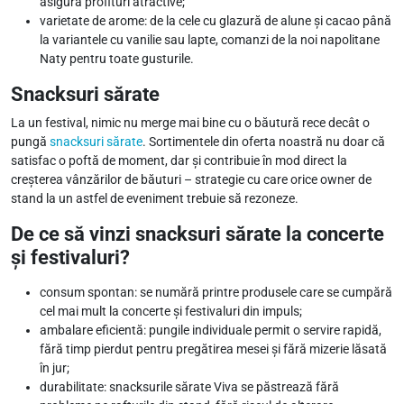
asigură profituri atractive;
varietate de arome: de la cele cu glazură de alune și cacao până
la variantele cu vanilie sau lapte, comanzi de la noi napolitane
Naty pentru toate gusturile.
Snacksuri sărate
La un festival, nimic nu merge mai bine cu o băutură rece decât o
pungă
snacksuri sărate
. Sortimentele din oferta noastră nu doar că
satisfac o poftă de moment, dar și contribuie în mod direct la
creșterea vânzărilor de băuturi – strategie cu care orice owner de
stand la un astfel de eveniment trebuie să rezoneze.
De ce să vinzi snacksuri sărate la concerte
și festivaluri?
consum spontan: se numără printre produsele care se cumpără
cel mai mult la concerte și festivaluri din impuls;
ambalare eficientă: pungile individuale permit o servire rapidă,
fără timp pierdut pentru pregătirea mesei și fără mizerie lăsată
în jur;
durabilitate: snacksurile sărate Viva se păstrează fără