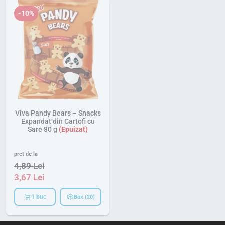
-10%
Viva Pandy Bears – Snacks
Expandat din Cartofi cu
Sare 80 g
pret de la
4,89
Lei
3,67
Lei
1 buc
Bax (20)