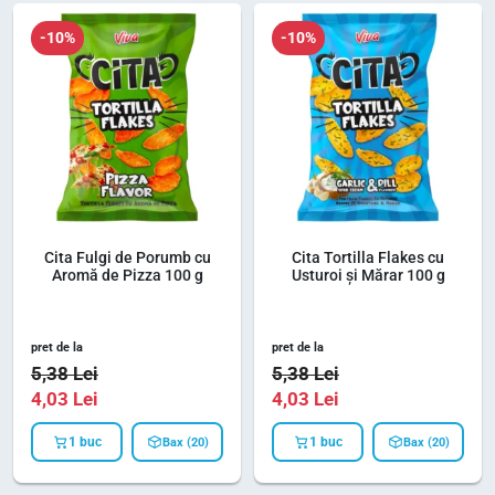
-10%
-10%
Cita Fulgi de Porumb cu
Cita Tortilla Flakes cu
Aromă de Pizza 100 g
Usturoi și Mărar 100 g
pret de la
pret de la
5,38
Lei
5,38
Lei
4,03
Lei
4,03
Lei
1 buc
1 buc
Bax (20)
Bax (20)