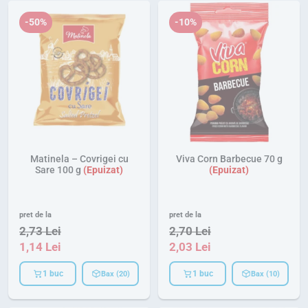
-50%
-10%
Matinela – Covrigei cu
Viva Corn Barbecue 70 g
Sare 100 g
pret de la
pret de la
2,73
Lei
2,70
Lei
1,14
Lei
2,03
Lei
1 buc
1 buc
Bax (20)
Bax (10)