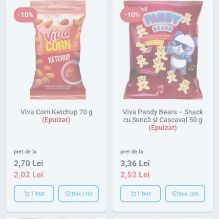
-10%
-10%
Viva Corn Ketchup 70 g
Viva Pandy Bears – Snack
cu Șuncă și Cașcaval 50 g
pret de la
pret de la
2,70
Lei
3,36
Lei
2,02
Lei
2,52
Lei
1 buc
1 buc
Bax (10)
Bax (24)