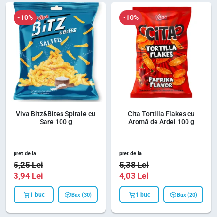
-10%
-10%
Viva Bitz&Bites Spirale cu
Cita Tortilla Flakes cu
Sare 100 g
Aromă de Ardei 100 g
pret de la
pret de la
5,25
Lei
5,38
Lei
3,94
Lei
4,03
Lei
1 buc
1 buc
Bax (30)
Bax (20)