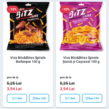
Gama de chipsuri și snacksuri sărate aduce împreună produse
crocante, cu arome variate și formate practice, create pentru
-10%
-10%
momentele în care îți dorești o gustare rapidă și savuroasă. Alege din
varietatea disponibilă și bucură-te de gustări potrivite pentru orice
ocazie.
Viva Bits&Bites Spirale
Viva Bitz&Bites Spirale
Barbeque 100 g
Șuncă și Cașcaval 100 g
pret de la
pret de la
5,25
Lei
5,25
Lei
3,94
Lei
3,94
Lei
1 buc
1 buc
Bax (30)
Bax (30)