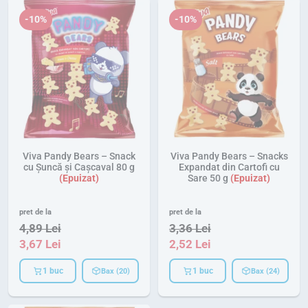
-10%
-10%
Viva Pandy Bears – Snack
Viva Pandy Bears – Snacks
cu Șuncă și Cașcaval 80 g
Expandat din Cartofi cu
Sare 50 g
pret de la
pret de la
4,89
Lei
3,36
Lei
3,67
Lei
2,52
Lei
1 buc
1 buc
Bax (20)
Bax (24)