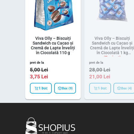
Viva Olly – Biscuiți
Viva Olly – Biscuiți
Sandwich cu Cacao și
Sandwich cu Cacao și
Cremă de Lapte Înveliți
Cremă de Lapte Înveliț
în Ciocolată 110 g
în Ciocolată 1 kg
pret de la
pret de la
5,00
Lei
28,00
Lei
3,75
Lei
21,00
Lei
1 buc
1 buc
Bax (9)
Bax (4)