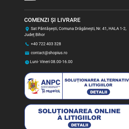
COMENZI ȘI LIVRARE
Sat Păntăşeşti, Comuna Drăgăneşti, Nr. 41, HALA 1-2,
Județ Bihor
+40 722 403 328
contact@shopius.ro
Luni- Vineri 08.00-16.00