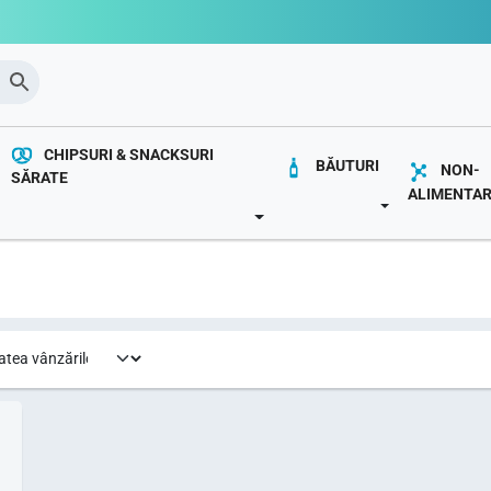
CHIPSURI & SNACKSURI
BĂUTURI
NON-
SĂRATE
ALIMENTA
OWN
TOGGLE DROP
TOGGLE DROPDOWN