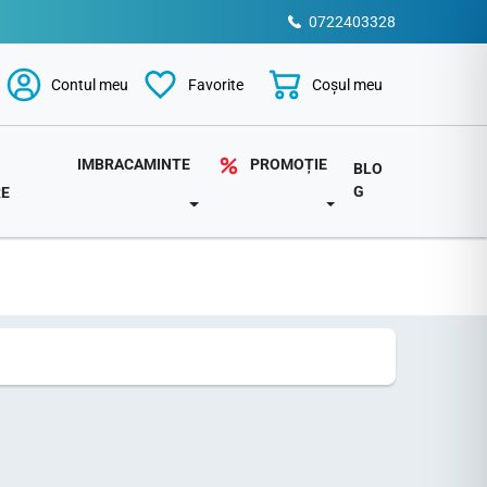
0722403328
Coșul meu
Contul meu
Favorite
PROMOȚIE
IMBRACAMINTE
BLO
G
RE
TOGGLE DROPDOWN
DOWN
TOGGLE DROPDOWN