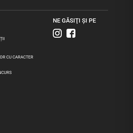
NE GĂSIŢI ŞI PE
ȚII
LOR CU CARACTER
NCURS