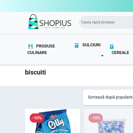
DULCIURI
PRODUSE
CULINARE
CEREALE
TOGGLE DROPD
Pagina Principă
Produse etichetate „biscuiti”
biscuiti
-10%
-10%