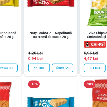
Napolitană
Naty Grab&Go – Napolitană
Viva Chips 
mâie 28 g
cu cremă de cacao 28 g
Smântână și
1,25
Lei
5,95
Lei
0,94
Lei
4,47
Lei
1 buc
1 buc
Bax (54)
Bax (54)
-10%
-10%