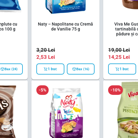
mplute cu
Naty – Napolitane cu Cremă
Viva Me Gu
os 100 g
de Vanilie 75 g
tartinabilă
pădure și 
3,20
Lei
19,00
Lei
2,53
Lei
14,25
Lei
1 buc
1 buc
Bax (24)
Bax (16)
-5%
-10%