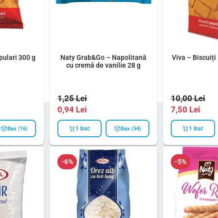
pulari 300 g
Naty Grab&Go – Napolitană
Viva – Biscuiți
cu cremă de vanilie 28 g
1,25
Lei
10,00
Lei
0,94
Lei
7,50
Lei
1 buc
1 buc
Bax (16)
Bax (54)
-6%
-5%