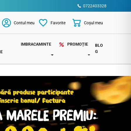
0722403328
Coșul meu
Contul meu
Favorite
PROMOȚIE
IMBRACAMINTE
BLO
G
RE
TOGGLE DROPDOWN
DOWN
TOGGLE DROPDOWN