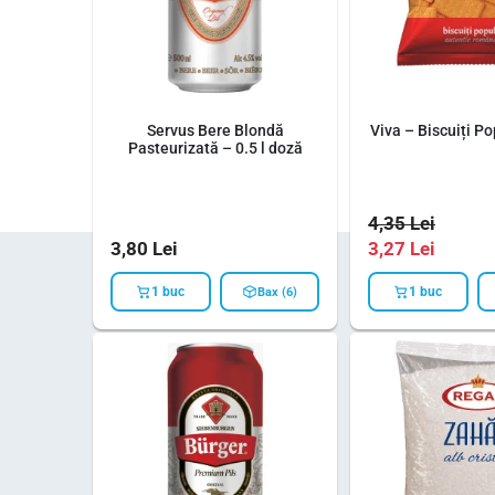
Servus Bere Blondă
Viva – Biscuiți Po
Pasteurizată – 0.5 l doză
4,35
Lei
3,80
Lei
3,27
Lei
1 buc
1 buc
Bax (6)