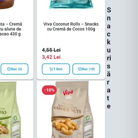
S
n
sta – Cremă
Viva Coconut Rolls – Snacks
a
 cu alune de
cu Cremă de Cocos 100g
c
cacao 430 g
k
u
4,55
Lei
3,42
Lei
ri
s
1 buc
Bax (6)
Bax (18)
ă
r
a
-10%
t
e