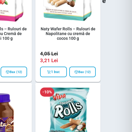
e
r
s
e
s
ă
ls – Rulouri de
Naty Wafer Rolls – Rulouri de
r
cu Cremă de
Napolitane cu cremă de
a
i 100 g
cocos 100 g
t
4,05
Lei
e
3,21
Lei
1 buc
Bax (12)
Bax (12)
-10%