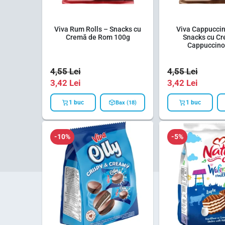
Viva Rum Rolls – Snacks cu
Viva Cappuccin
Cremă de Rom 100g
Snacks cu C
Cappuccino
4,55
Lei
4,55
Lei
3,42
Lei
3,42
Lei
1 buc
1 buc
Bax (18)
-10%
-5%