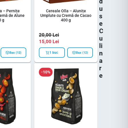
d
u
a – Pernițe
Cereale Olla – Alunițe
s
remă de Alune
Umplute cu Cremă de Cacao
0 g
400 g
e
C
20,00
Lei
u
15,00
Lei
li
n
1 buc
Bax (12)
Bax (12)
a
r
-10%
e