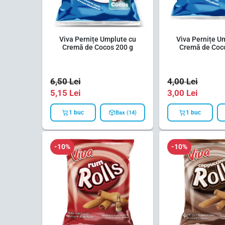
Viva Pernițe Umplute cu
Viva Pernițe U
Cremă de Cocos 200 g
Cremă de Coc
6,50
Lei
4,00
Lei
5,15
Lei
3,00
Lei
1 buc
1 buc
Bax (14)
-10%
-10%