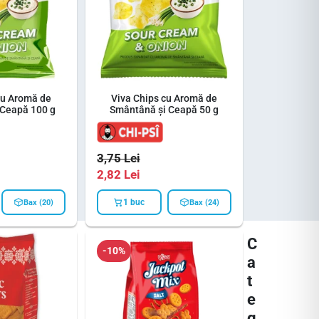
cu Aromă de
Viva Chips cu Aromă de
 Ceapă 100 g
Smântână și Ceapă 50 g
3,75
Lei
2,82
Lei
1 buc
Bax (20)
Bax (24)
C
-10%
a
t
e
g