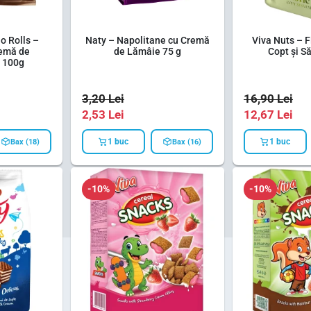
o Rolls –
Naty – Napolitane cu Cremă
Viva Nuts – F
remă de
de Lămâie 75 g
Copt și S
 100g
3,20
Lei
16,90
Lei
2,53
Lei
12,67
Lei
1 buc
1 buc
Bax (18)
Bax (16)
-10%
-10%