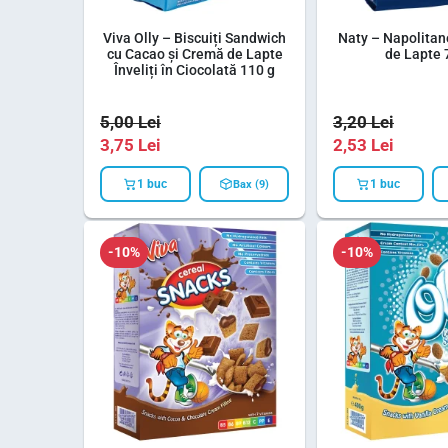
Viva Olly – Biscuiți Sandwich
Naty – Napolita
cu Cacao și Cremă de Lapte
de Lapte 
Înveliți în Ciocolată 110 g
5,00
Lei
3,20
Lei
3,75
Lei
2,53
Lei
1 buc
1 buc
Bax (9)
-10%
-10%