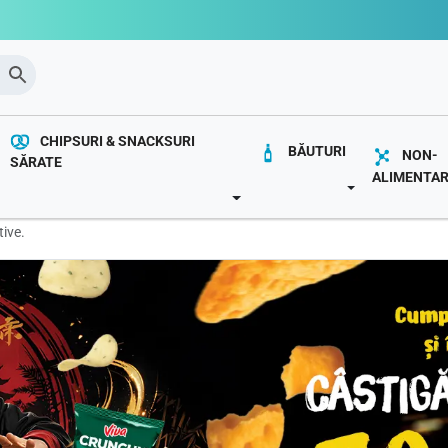
CHIPSURI & SNACKSURI
BĂUTURI
NON-
SĂRATE
ALIMENTA
OWN
TOGGLE DROP
e și non-alimentare
TOGGLE DROPDOWN
tive.