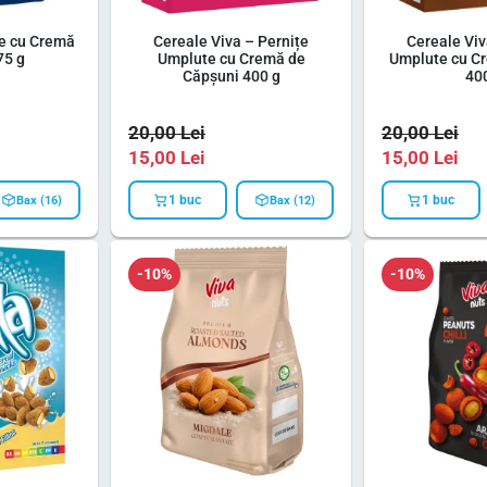
ne cu Cremă
Cereale Viva – Pernițe
Cereale Viv
75 g
Umplute cu Cremă de
Umplute cu C
Căpșuni 400 g
40
20,00
Lei
20,00
Lei
15,00
Lei
15,00
Lei
1 buc
1 buc
Bax (16)
Bax (12)
-10%
-10%