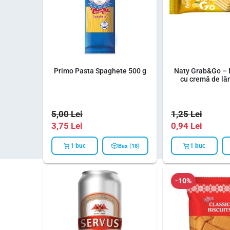
Primo Pasta Spaghete 500 g
Naty Grab&Go – 
cu cremă de lă
5,00
Lei
1,25
Lei
3,75
Lei
0,94
Lei
1 buc
1 buc
Bax (18)
-10%