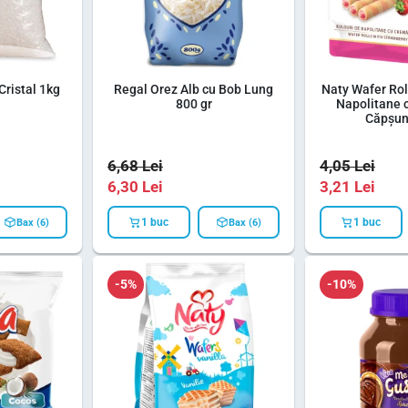
Cristal 1kg
Regal Orez Alb cu Bob Lung
Naty Wafer Rol
800 gr
Napolitane 
Căpșun
6,68
Lei
4,05
Lei
6,30
Lei
3,21
Lei
1 buc
1 buc
Bax (6)
Bax (6)
-5%
-10%