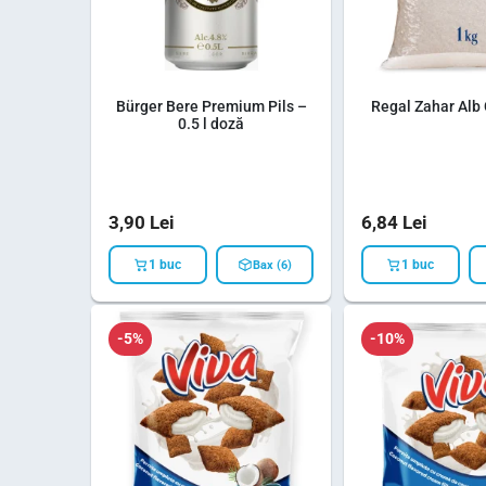
Bürger Bere Premium Pils –
Regal Zahar Alb 
0.5 l doză
3,90
Lei
6,84
Lei
1 buc
1 buc
Bax (6)
-5%
-10%