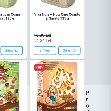
istic în Coajă
Viva Nuts – Nuci Caju Coapte
ărat 135 g
și Sărate 135 g
16,30
Lei
12,23
Lei
1 buc
Bax (12)
Bax (12)
-10%
P
r
o