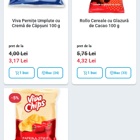
Viva Pernițe Umplute cu
Rollo Cereale cu Glazură
Cremă de Căpșuni 100 g
de Cacao 100 g
pret de la
pret de la
4,00
Lei
5,75
Lei
3,17
Lei
4,32
Lei
1 buc
1 buc
Bax (24)
Bax (33)
-5%