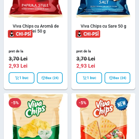
Viva Chips cu Aromă de
Viva Chips cu Sare 50 g
Ardei 50 g
pret de la
pret de la
3,70
Lei
3,70
Lei
2,93
Lei
2,93
Lei
1 buc
1 buc
Bax (24)
Bax (24)
-5%
-5%