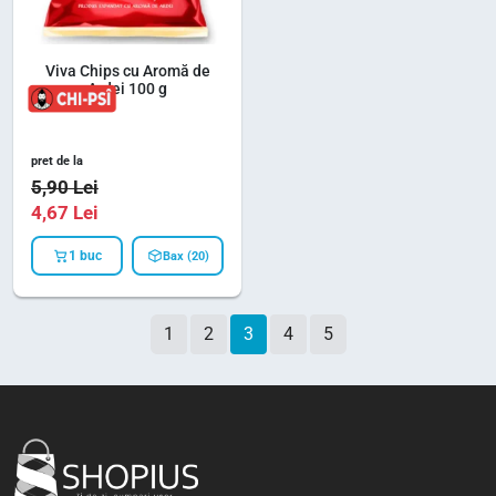
Viva Chips cu Aromă de
Ardei 100 g
pret de la
5,90
Lei
4,67
Lei
1 buc
Bax (20)
Page navigation
Page
Page
Current Page
Page
Page
1
2
3
4
5