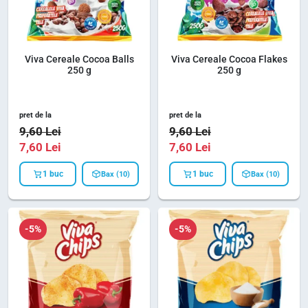
Viva Cereale Cocoa Balls
Viva Cereale Cocoa Flakes
250 g
250 g
pret de la
pret de la
9,60
Lei
9,60
Lei
7,60
Lei
7,60
Lei
1 buc
1 buc
Bax (10)
Bax (10)
-5%
-5%