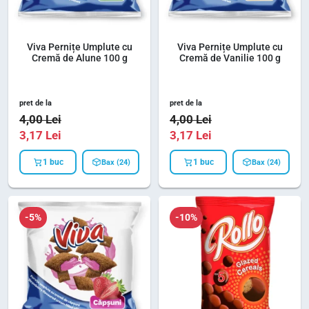
Viva Pernițe Umplute cu
Viva Pernițe Umplute cu
Cremă de Alune 100 g
Cremă de Vanilie 100 g
pret de la
pret de la
4,00
Lei
4,00
Lei
3,17
Lei
3,17
Lei
1 buc
1 buc
Bax (24)
Bax (24)
-5%
-10%