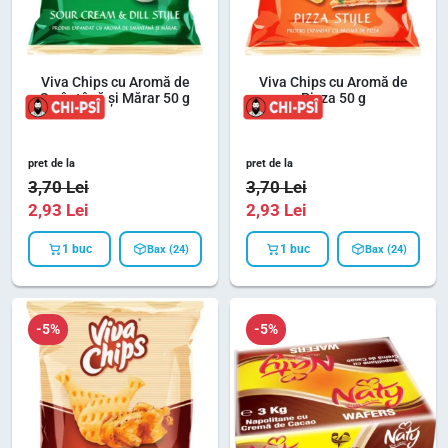
Viva Chips cu Aromă de
Viva Chips cu Aromă de
Smântână și Mărar 50 g
Pizza 50 g
pret de la
pret de la
3,70
Lei
3,70
Lei
2,93
Lei
2,93
Lei
1 buc
1 buc
Bax (24)
Bax (24)
-5%
-5%