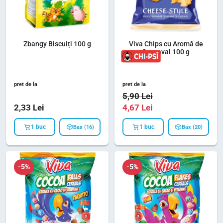
Zbangy Biscuiți 100 g
Viva Chips cu Aromă de
Cașcaval 100 g
pret de la
pret de la
5,90
Lei
2,33
Lei
4,67
Lei
1 buc
1 buc
Bax (16)
Bax (20)
-5%
-5%