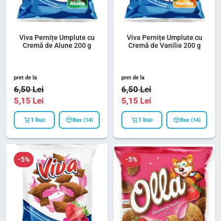
Viva Pernițe Umplute cu
Viva Pernițe Umplute cu
Cremă de Alune 200 g
Cremă de Vanilie 200 g
pret de la
pret de la
6,50
Lei
6,50
Lei
5,15
Lei
5,15
Lei
1 buc
1 buc
Bax (14)
Bax (14)
-5%
-5%