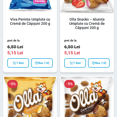
Viva Pernițe Umplute cu
Olla Snacks – Alunițe
Cremă de Căpșuni 200 g
Umplute cu Cremă de
Căpșuni 200 g
pret de la
pret de la
6,50
Lei
6,50
Lei
5,15
Lei
5,15
Lei
1 buc
1 buc
Bax (14)
Bax (14)
-5%
-5%