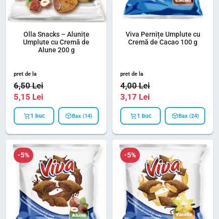
Olla Snacks – Alunițe
Viva Pernițe Umplute cu
Umplute cu Cremă de
Cremă de Cacao 100 g
Alune 200 g
pret de la
pret de la
6,50
Lei
4,00
Lei
5,15
Lei
3,17
Lei
1 buc
1 buc
Bax (14)
Bax (24)
-5%
-5%