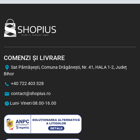
1 buc
Bax (24)
-5%
COMENZI ȘI LIVRARE
Sat Păntăşeşti, Comuna Drăgăneşti, Nr. 41, HALA 1-2, Județ
Bihor
+40 722 403 328
contact@shopius.ro
Viva Chips cu Aromă de Pui
50 g
Luni- Vineri 08.00-16.00
3,70
Lei
2,93
Lei