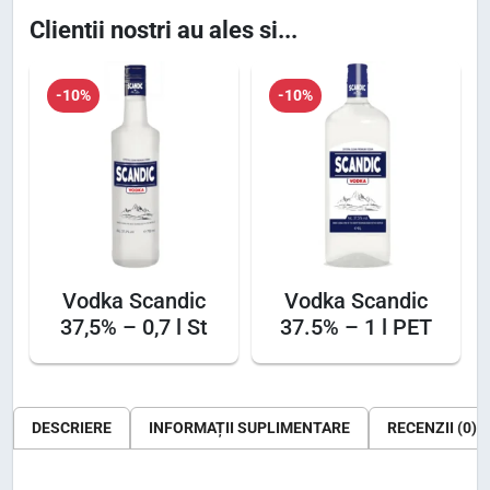
a
Clientii nostri au ales si...
1
0
n
2
,
d
2
2
-10%
-10%
i
,
5
c
5
3
7
0
l
.
e
5
l
i
%
e
.
Vodka Scandic
Vodka Scandic
–
37,5% – 0,7 l St
37.5% – 1 l PET
i
2
.
l
S
t
DESCRIERE
INFORMAȚII SUPLIMENTARE
RECENZII (0)