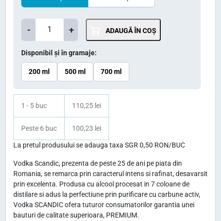
u
u
C
l
l
-
+
ADAUGĂ ÎN COȘ
a
i
c
n
Disponibil și în gramaje:
n
u
t
i
r
200 ml
500 ml
700 ml
i
ț
e
t
i
n
a
1 - 5 buc
110,25 lei
t
a
t
e
Peste 6 buc
100,23 lei
l
e
V
a
s
La pretul produsului se adauga taxa SGR 0,50 RON/BUC
o
f
t
Vodka Scandic, prezenta de peste 25 de ani pe piata din
d
Romania, se remarca prin caracterul intens si rafinat, desavarsit
o
e
k
prin excelenta. Produsa cu alcool procesat in 7 coloane de
s
:
a
distilare si adus la perfectiune prin purificare cu carbune activ,
t
1
S
Vodka SCANDIC ofera tuturor consumatorilor garantia unei
bauturi de calitate superioara, PREMIUM.
c
:
1