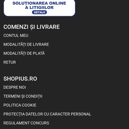
1 buc
Bax (24)
-5%
COMENZI ȘI LIVRARE
CONTUL MEU
MODALITĂȚI DE LIVRARE
MODALITĂȚI DE PLATĂ
RETUR
SHOPIUS.RO
Viva Choco Rolls – Snacks cu
DESPRE NOI
Cremă de Cacao și Ciocolată
100 g
TERMENI ȘI CONDIȚII
POLITICA COOKIE
4,55
Lei
3,60
Lei
PROTECȚIA DATELOR CU CARACTER PERSONAL
REGULAMENT CONCURS
1 buc
Bax (18)