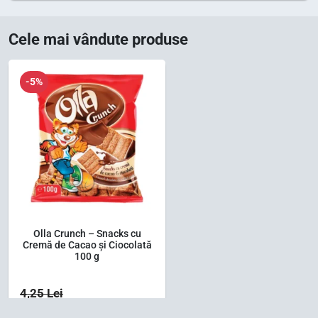
Cele mai vândute produse
-5%
Olla Crunch – Snacks cu
Cremă de Cacao și Ciocolată
100 g
4,25
Lei
3,37
Lei