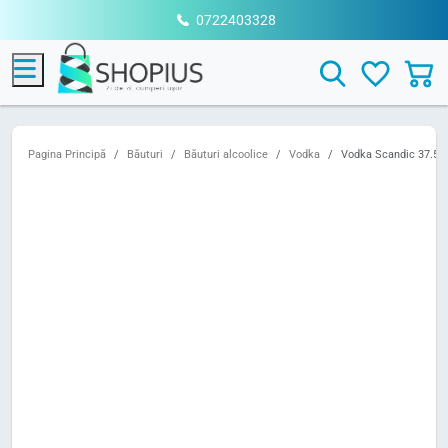
0722403328
Menu
Search
Pagina Principă
Băuturi
Băuturi alcoolice
Vodka
Vodka Scandic 37.5% 