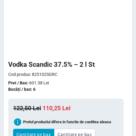
Vodka Scandic 37.5% – 2 l St
Cod produs: 825102SGRC
Pret / Bax:
601.38 Lei
Bucăți / bax: 6
P
P
122,50
Lei
110,25
Lei
r
r
Pretul produslui difera in functie de cantitea aleasa
e
e
ț
ț
Cantitate pe bax
Cantitate pe buc