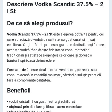
Descriere Vodka Scandic 37.5% – 2
l St
De ce să alegi produsul?
Vodka Scandic 37.5% – 2 l St
este alegerea potrivită pentru cei
care apreciază o vodcă de calitate, cu gust curat și finisaj
echilibrat. Obținută prin procese riguroase de distilare și filtrare,
această vodcă răsplătește fidelitatea consumatorilor
tradiționali și satisface exigențele celor care își doresc o
băutură spirtoasă de încredere.
Formatul de 2L este ideal pentru evenimente, petreceri sau
consum acasă în cantități mai mari, oferind o soluție practică
fără a compromite calitatea.
Beneficii
• vodcă cristalină cu gust neutru și echilibrat
• obținută prin distilare și filtrare atent controlate
• tărie alcoolică de 37.5% vol.