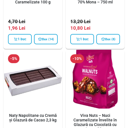
Caramelizate 100 g
70% Mona – 750 ml
4,70
Lei
13,20
Lei
1,96
Lei
10,80
Lei
1 buc
1 buc
Bax (14)
Bax (8)
-5%
-10%
Naty Napolitane cu Cremă
Viva Nuts – Nuci
și Glazură de Cacao 2,3 kg
Caramelizate Învelite în
Glazură cu Ciocolată cu