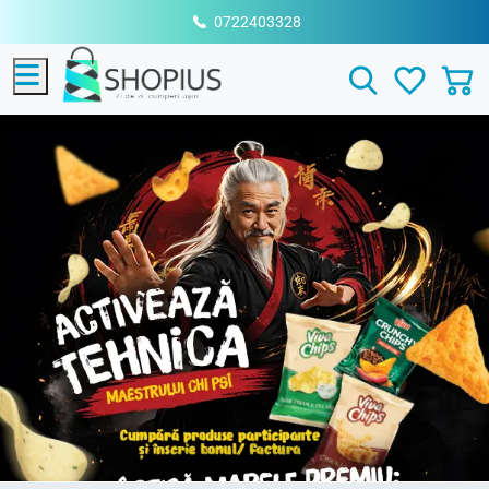
0722403328
Menu
Search