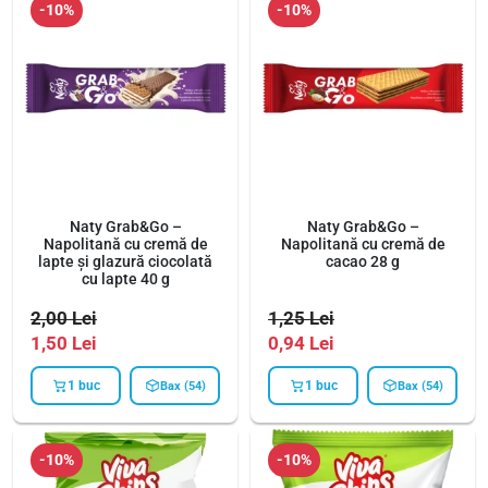
-10%
-10%
Naty Grab&Go –
Naty Grab&Go –
Napolitană cu cremă de
Napolitană cu cremă de
lapte și glazură ciocolată
cacao 28 g
cu lapte 40 g
2,00
Lei
1,25
Lei
1,50
Lei
0,94
Lei
1 buc
1 buc
Bax (54)
Bax (54)
-10%
-10%