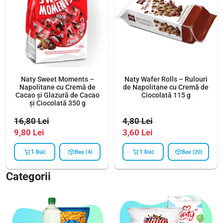
Naty Sweet Moments –
Naty Wafer Rolls – Rulouri
Napolitane cu Cremă de
de Napolitane cu Cremă de
Cacao și Glazură de Cacao
Ciocolată 115 g
și Ciocolată 350 g
16,80
Lei
4,80
Lei
9,80
Lei
3,60
Lei
1 buc
1 buc
Bax (4)
Bax (20)
Categorii