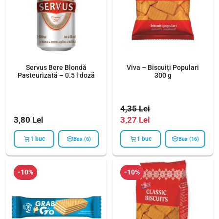
Servus Bere Blondă
Viva – Biscuiți Populari
Pasteurizată – 0.5 l doză
300 g
4,35
Lei
3,80
Lei
3,27
Lei
1 buc
1 buc
Bax (6)
Bax (16)
-10%
-10%