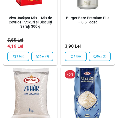
Viva Jackpot Mix – Mix de
Bürger Bere Premium Pils
Covrigei, Stixuri și Biscuiți
– 0.5 l doză
Sărați 300 g
5,55
Lei
4,16
Lei
3,90
Lei
1 buc
1 buc
Bax (9)
Bax (6)
-6%