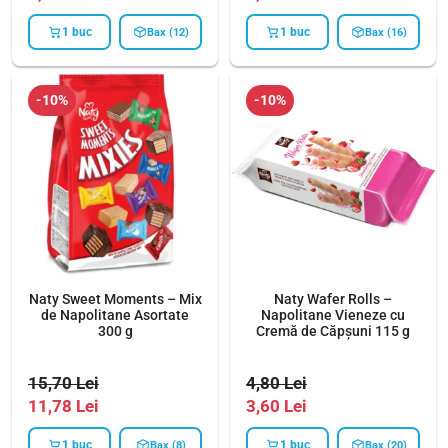
1 buc
1 buc
Bax (12)
Bax (16)
-10%
-10%
Naty Sweet Moments – Mix
Naty Wafer Rolls –
de Napolitane Asortate
Napolitane Vieneze cu
300 g
Cremă de Căpșuni 115 g
15,70
Lei
4,80
Lei
11,78
Lei
3,60
Lei
1 buc
1 buc
Bax (8)
Bax (20)