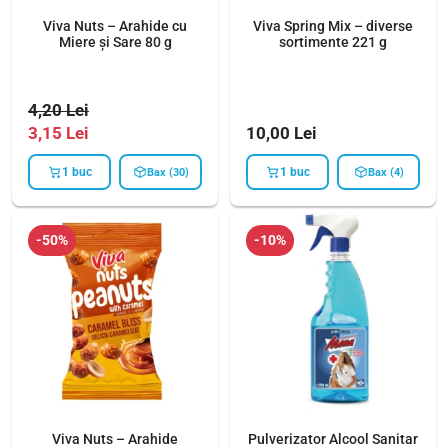
Viva Nuts – Arahide cu
Viva Spring Mix – diverse
Miere și Sare 80 g
sortimente 221 g
4,20
Lei
3,15
Lei
10,00
Lei
1 buc
1 buc
Bax (30)
Bax (4)
-50%
-10%
Viva Nuts – Arahide
Pulverizator Alcool Sanitar