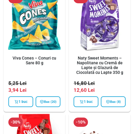
Viva Cones – Conuri cu
Naty Sweet Moments –
Sare 80 g
Napolitane cu Cremă de
Lapte și Glazură de
Ciocolată cu Lapte 350 g
5,25
Lei
16,80
Lei
3,94
Lei
12,60
Lei
1 buc
1 buc
Bax (20)
Bax (8)
-30%
-10%