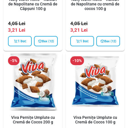
de Napolitane cu Cremă de
de Napolitane cu cremă de
Căpșuni 100 g
cocos 100 g
4,05
Lei
4,05
Lei
3,21
Lei
3,21
Lei
1 buc
1 buc
Bax (12)
Bax (12)
-5%
-10%
Viva Pernițe Umplute cu
Viva Pernițe Umplute cu
Cremă de Cocos 200 g
Cremă de Cocos 100 g