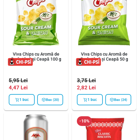
Viva Chips cu Aromă de
Viva Chips cu Aromă de
Smântână și Ceapă 100 g
Smântână și Ceapă 50 g
5,95
Lei
3,75
Lei
4,47
Lei
2,82
Lei
1 buc
1 buc
Bax (20)
Bax (24)
-10%