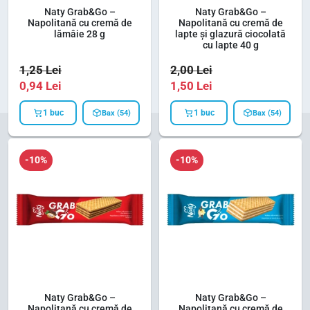
Naty Grab&Go –
Naty Grab&Go –
Napolitană cu cremă de
Napolitană cu cremă de
lămâie 28 g
lapte și glazură ciocolată
cu lapte 40 g
1,25
Lei
2,00
Lei
0,94
Lei
1,50
Lei
1 buc
1 buc
Bax (54)
Bax (54)
-10%
-10%
Naty Grab&Go –
Naty Grab&Go –
Napolitană cu cremă de
Napolitană cu cremă de