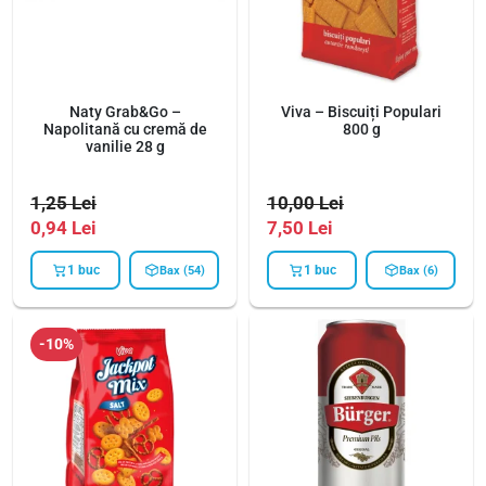
Naty Grab&Go –
Viva – Biscuiți Populari
Napolitană cu cremă de
800 g
vanilie 28 g
1,25
Lei
10,00
Lei
0,94
Lei
7,50
Lei
1 buc
1 buc
Bax (54)
Bax (6)
-10%