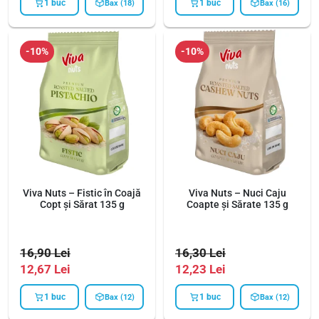
1 buc
1 buc
Bax (18)
Bax (16)
-10%
-10%
Viva Nuts – Fistic în Coajă
Viva Nuts – Nuci Caju
Copt și Sărat 135 g
Coapte și Sărate 135 g
16,90
Lei
16,30
Lei
12,67
Lei
12,23
Lei
1 buc
1 buc
Bax (12)
Bax (12)