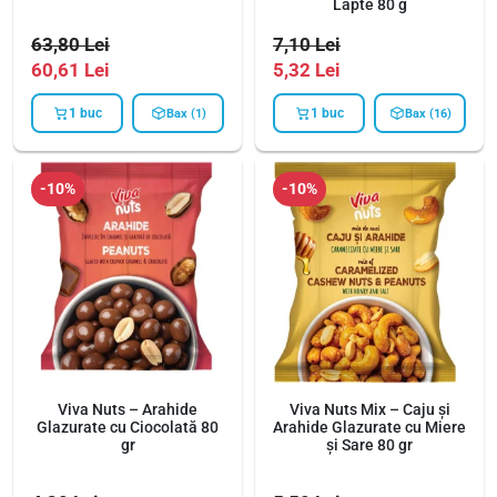
Lapte 80 g
63,80
Lei
7,10
Lei
P
P
60,61
Lei
5,32
Lei
r
r
1 buc
1 buc
Bax (1)
Bax (16)
e
e
ț
ț
u
u
-10%
-10%
l
l
i
c
n
u
i
r
ț
e
i
n
a
t
l
e
a
s
Viva Nuts – Arahide
Viva Nuts Mix – Caju și
f
t
Glazurate cu Ciocolată 80
Arahide Glazurate cu Miere
gr
și Sare 80 gr
o
e
s
: