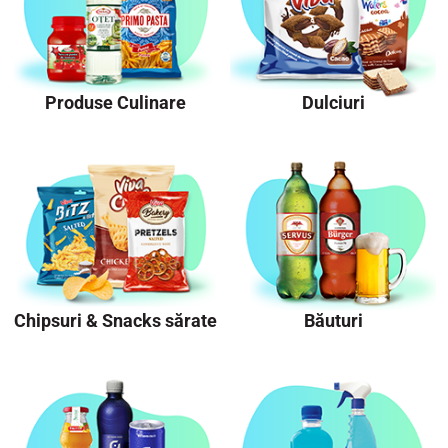
Produse Culinare
Dulciuri
Chipsuri & Snacks sărate
Băuturi