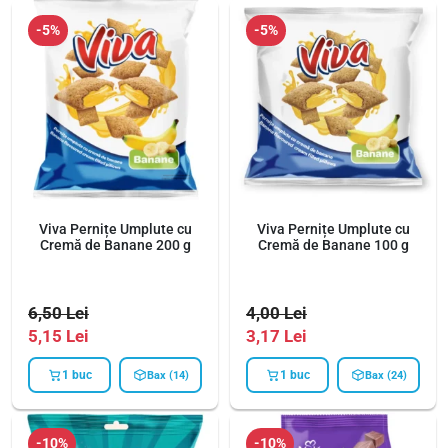
-5%
-5%
Viva Pernițe Umplute cu
Viva Pernițe Umplute cu
Cremă de Banane 200 g
Cremă de Banane 100 g
6,50
Lei
4,00
Lei
5,15
Lei
3,17
Lei
1 buc
1 buc
Bax (14)
Bax (24)
-10%
-10%