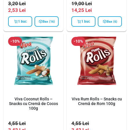
3,20
Lei
19,00
Lei
2,53
Lei
14,25
Lei
1 buc
1 buc
Bax (16)
Bax (6)
-10%
-10%
Viva Coconut Rolls –
Viva Rum Rolls – Snacks cu
Snacks cu Cremă de Cocos
Cremă de Rom 100g
100g
4,55
Lei
4,55
Lei