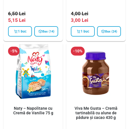
6,50
Lei
4,00
Lei
5,15
Lei
3,00
Lei
1 buc
1 buc
Bax (14)
Bax (24)
-5%
-10%
Naty – Napolitane cu
Viva Me Gusta – Cremă
Cremă de Vanilie 75 g
tartinabilă cu alune de
pădure și cacao 430 g