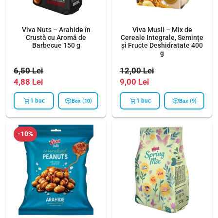
Viva Nuts – Arahide în
Viva Musli – Mix de
Crustă cu Aromă de
Cereale Integrale, Semințe
Barbecue 150 g
și Fructe Deshidratate 400
g
6,50
Lei
12,00
Lei
4,88
Lei
9,00
Lei
1 buc
1 buc
Bax (10)
Bax (9)
-10%