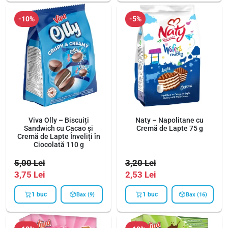
-10%
-5%
Viva Olly – Biscuiți
Naty – Napolitane cu
Sandwich cu Cacao și
Cremă de Lapte 75 g
Cremă de Lapte Înveliți în
Ciocolată 110 g
5,00
Lei
3,20
Lei
3,75
Lei
2,53
Lei
1 buc
1 buc
Bax (9)
Bax (16)