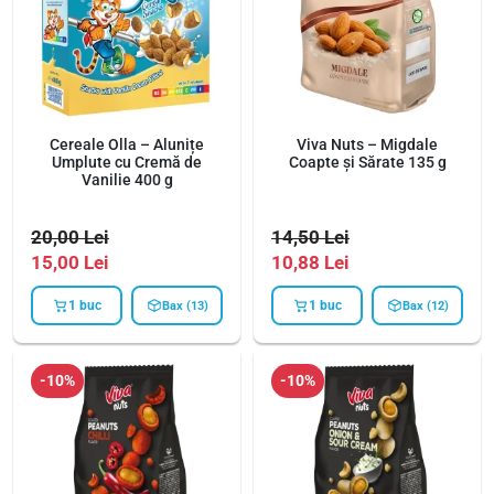
Cereale Olla – Alunițe
Viva Nuts – Migdale
Umplute cu Cremă de
Coapte și Sărate 135 g
Vanilie 400 g
20,00
Lei
14,50
Lei
15,00
Lei
10,88
Lei
1 buc
1 buc
Bax (13)
Bax (12)
-10%
-10%