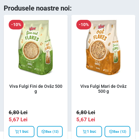
Produsele noastre noi:
-10%
-10%
Viva Fulgi Fini de Ovăz 500
Viva Fulgi Mari de Ovăz
g
500 g
6,80
Lei
6,80
Lei
5,67
Lei
5,67
Lei
1 buc
1 buc
Bax (12)
Bax (12)