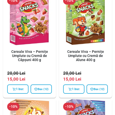
-10%
-10%
Cereale Viva – Pernițe
Cereale Viva – Pernițe
Umplute cu Cremă de
Umplute cu Cremă de
Căpșuni 400 g
Alune 400 g
20,00
Lei
20,00
Lei
15,00
Lei
15,00
Lei
1 buc
1 buc
Bax (12)
Bax (12)
-10%
-10%