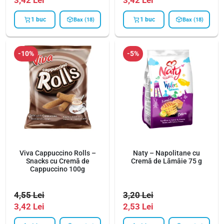
3,42
Lei
3,42
Lei
1 buc
1 buc
Bax (18)
Bax (18)
-10%
-5%
Viva Cappuccino Rolls –
Naty – Napolitane cu
Snacks cu Cremă de
Cremă de Lămâie 75 g
Cappuccino 100g
4,55
Lei
3,20
Lei
3,42
Lei
2,53
Lei