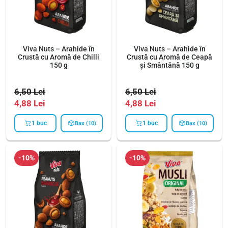
Viva Nuts – Arahide în
Viva Nuts – Arahide în
Crustă cu Aromă de Chilli
Crustă cu Aromă de Ceapă
150 g
și Smântână 150 g
6,50
Lei
6,50
Lei
4,88
Lei
4,88
Lei
1 buc
1 buc
Bax (10)
Bax (10)
-10%
-10%