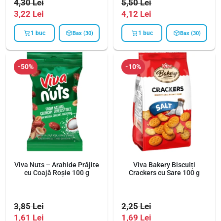
t
4,30
Lei
6
5,50
Lei
:
3,22
Lei
0
4,12
Lei
6
,
1 buc
1 buc
Bax (30)
Bax (30)
3
6
,
1
8
-50%
-10%
0
l
e
l
i
e
.
i
.
Viva Nuts – Arahide Prăjite
Viva Bakery Biscuiți
cu Coajă Roșie 100 g
Crackers cu Sare 100 g
3,85
Lei
2,25
Lei
1,61
Lei
1,69
Lei