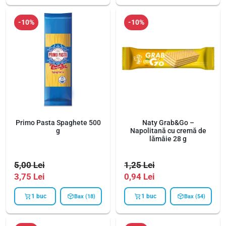
-10%
-10%
Primo Pasta Spaghete 500
Naty Grab&Go –
g
Napolitană cu cremă de
lămâie 28 g
5,00
Lei
1,25
Lei
3,75
Lei
0,94
Lei
1 buc
1 buc
Bax (18)
Bax (54)