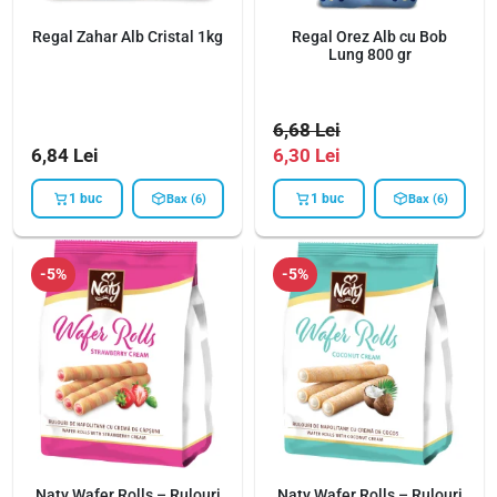
Regal Zahar Alb Cristal 1kg
Regal Orez Alb cu Bob
Lung 800 gr
6,68
Lei
6,84
Lei
6,30
Lei
1 buc
1 buc
Bax (6)
Bax (6)
-5%
-5%
Naty Wafer Rolls – Rulouri
Naty Wafer Rolls – Rulouri