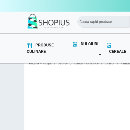
DULCIURI
PRODUSE
CULINARE
CEREALE
TOGGLE DROPD
Pagina Principă
Băuturi
Băuturi alcoolice
Lichior
Tanita