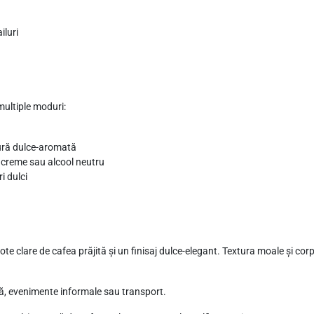
iluri
multiple moduri:
tură dulce-aromată
de creme sau alcool neutru
i dulci
te clare de cafea prăjită și un finisaj dulce-elegant. Textura moale și corpo
că, evenimente informale sau transport.