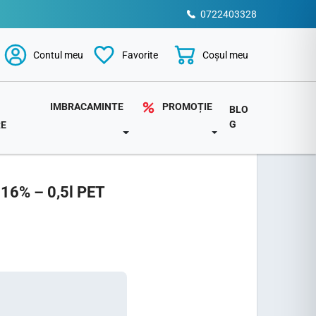
0722403328
Coșul meu
Contul meu
Favorite
PROMOȚIE
IMBRACAMINTE
BLO
G
RE
TOGGLE DROPDOWN
DOWN
TOGGLE DROPDOWN
 16% – 0,5l PET