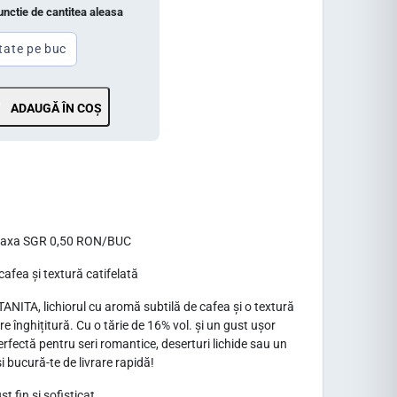
functie de cantitea aleasa
tate pe buc
ADAUGĂ ÎN COȘ
a taxa SGR 0,50 RON/BUC
cafea și textură catifelată
ANITA, lichiorul cu aromă subtilă de cafea și o textură
are înghițitură. Cu o tărie de 16% vol. și un gust ușor
rfectă pentru seri romantice, deserturi lichide sau un
 bucură-te de livrare rapidă!
t fin și sofisticat