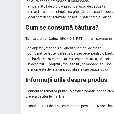
• textură densă, cremoasă și mătăsoasă
• ambalaj PET de 0,5 L – practic și ușor de depozitat
• versatil – consum simplu, cu gheață, lapte sau în cockta
• ideal pentru seri relaxate, deserturi sau cafea cu alcool
Cum se consumă băutura?
Tanita Lichior Cafea 16% – 0,5l PET
poate fi savurat în 
• ca digestiv, rece sau cu gheață, la final de masă
• combinat cu lapte, cafea caldă sau rece, pentru o bău
• ca bază pentru cocktailuri cu lichior de cafea, alături 
• în deserturi – prăjituri, mousse-uri, bomboane sau sosur
• în momente de relaxare, socializare sau pauze dulci
Informații utile despre produs
Lichiorul se remarcă printr-un profil aromatic bogat, cu no
preferă băuturile mai line.
Ambalajul PET de
0,5 L
este comod pentru utilizare zilni