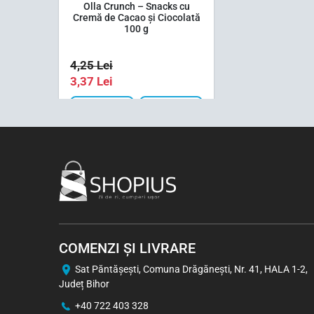
Olla Crunch – Snacks cu
Cremă de Cacao și Ciocolată
100 g
4,25
Lei
3,37
Lei
1 buc
Bax (24)
-5%
COMENZI ȘI LIVRARE
Sat Păntăşeşti, Comuna Drăgăneşti, Nr. 41, HALA 1-2,
Județ Bihor
+40 722 403 328
Viva Chips cu Aromă de Pui