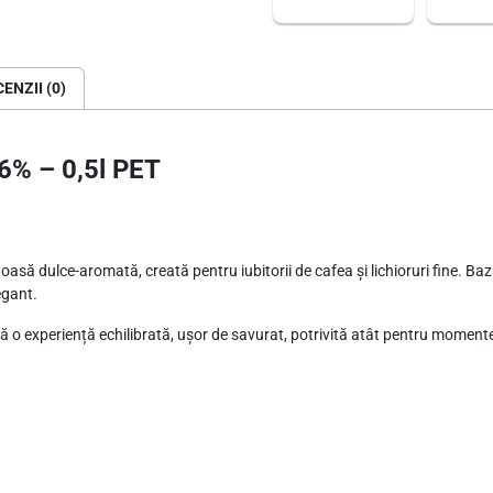
0
,
5
ENZII (0)
l
P
16% – 0,5l PET
E
T
oasă dulce-aromată, creată pentru iubitorii de cafea și lichioruri fine. Baz
egant.
eră o experiență echilibrată, ușor de savurat, potrivită atât pentru momente