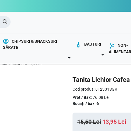
CHIPSURI & SNACKSURI
BĂUTURI
NON-
SĂRATE
ALIMENTA
OWN
TOGGLE DROP
TOGGLE DROPDOWN
 Lichior Cafea 16% – 0,5l PET
Tanita Lichior Cafea
Cod produs: 812301SGR
Pret / Bax:
76.08 Lei
Bucăți / bax: 6
P
P
15,50
Lei
13,95
Lei
r
r