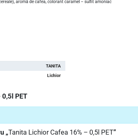
 (cereale), aromă de cafea, colorant caramel – sulfit amoniac
TANITA
Lichior
 0,5l PET
u „
Tanita Lichior Cafea 16% – 0,5l PET
”