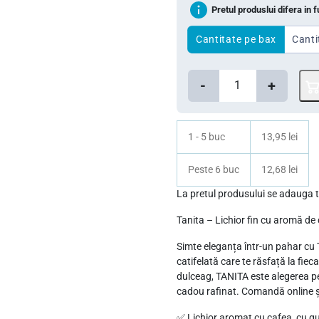
Pretul produslui difera in 
e
e
ț
ț
Cantitate pe bax
Canti
u
u
C
l
l
-
+
a
i
c
n
n
u
t
1 - 5 buc
13,95 lei
i
r
i
ț
e
Peste 6 buc
12,68 lei
t
i
n
a
La pretul produsului se adaug
t
a
t
Tanita – Lichior fin cu aromă de 
e
l
e
T
Simte eleganța într-un pahar cu T
a
s
catifelată care te răsfață la fiec
a
f
t
dulceag, TANITA este alegerea pe
n
cadou rafinat. Comandă online și
o
e
i
s
:
✅ Lichior aromat cu cafea, cu gus
t