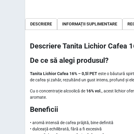
DESCRIERE
INFORMAȚII SUPLIMENTARE
REC
Descriere Tanita Lichior Cafea 
De ce să alegi produsul?
Tanita Lichior Cafea 16% – 0,5l PET
este o băutură spirt
de cafea și zahăr, rezultând un gust intens, profund și el
Cu o concentrație alcoolică de
16% vol.
, acest lichior of
aromate.
Beneficii
• aromă intensă de cafea prăjită, bine definită
• dulceață echilibrată, fără a fi excesivă