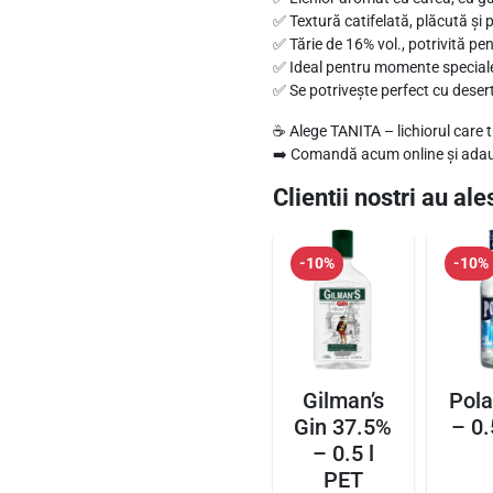
✅ Textură catifelată, plăcută și p
t
1
a
✅ Tărie de 16% vol., potrivită p
L
:
3
✅ Ideal pentru momente speciale, 
i
✅ Se potrivește perfect cu desert
1
,
c
5
9
☕ Alege TANITA – lichiorul care t
h
➡️ Comandă acum online și adau
,
5
i
Clientii nostri au ales
5
o
0
l
r
C
e
-10%
-10%
a
l
i
f
e
.
e
i
a
.
Gilman’s
Pola
1
Gin 37.5%
– 0.
6
– 0.5 l
%
PET
-