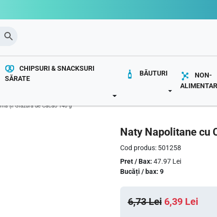
CHIPSURI & SNACKSURI
BĂUTURI
NON-
SĂRATE
ALIMENTA
OWN
TOGGLE DROP
TOGGLE DROPDOWN
emă și Glazură de Cacao 140 g
Naty Napolitane cu 
Cod produs: 501258
Pret / Bax:
47.97 Lei
Bucăți / bax: 9
P
P
6,73
Lei
6,39
Lei
r
r