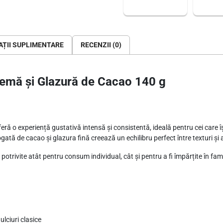
0
g
ȚII SUPLIMENTARE
RECENZII (0)
remă și Glazură de Cacao 140 g
eră o experiență gustativă intensă și consistentă, ideală pentru cei care 
ată de cacao și glazura fină creează un echilibru perfect între texturi și
otrivite atât pentru consum individual, cât și pentru a fi împărțite în fami
ulciuri clasice