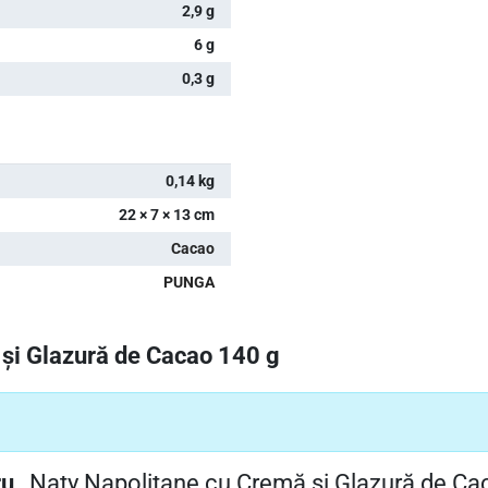
2,9 g
6 g
0,3 g
0,14 kg
22 × 7 × 13 cm
Cacao
PUNGA
 și Glazură de Cacao 140 g
u „
Naty Napolitane cu Cremă și Glazură de Ca