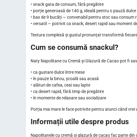
• snack gata de consum, fără pregătire
• porție generoasă de 140 g, ideală pentru o pauză dulc
• bax de 9 bucăți — convenabil pentru stoc sau consum 
• versatil — potrivit ca snack, desert rapid sau moment d
Textura complexă și gustul pronunțat transformă fiecare
Cum se consumă snackul?
Naty Napolitane cu Cremă și Glazură de Cacao pot fi savur
• ca gustare dulce între mese
• în pauze la birou, școală sau acasă
• alături de cafea, ceai sau lapte
• ca desert rapid, fără timp de pregătire
• în momente de relaxare sau socializare
Porția mai mare le face potrivite pentru atunci când vrei
Informații utile despre produs
Napolitanele cu cremă și glazură de cacao fac parte din c