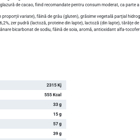
glazură de cacao, fiind recomandate pentru consum moderat, ca parte a u
 proporții variate), făină de grâu (gluten), grăsime vegetală parţial hidroge
%, zer pudră (lactoză, proteine din lapte), lactoză (din lapte), tărâţe de gr
 afânare bicarbonat de sodiu, făină de soia, aromă, antioxidant alfa-tocofer
2315 Kj
555 Kcal
33 g
15 g
57 g
39 g