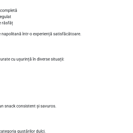
e completă
regulat
e răsfăț
 napolitană într-o experiență satisfăcătoare.
ate cu ușurință în diverse situații:
 un snack consistent și savuros.
ategoria gustărilor dulci.