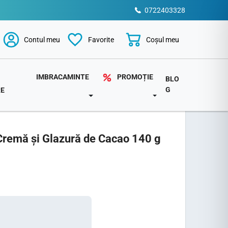
0722403328
Coșul meu
Contul meu
Favorite
PROMOȚIE
IMBRACAMINTE
BLO
G
RE
TOGGLE DROPDOWN
DOWN
TOGGLE DROPDOWN
Cremă și Glazură de Cacao 140 g