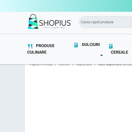
DULCIURI
PRODUSE
CULINARE
CEREALE
TOGGLE DROPD
Pagina Principă
Dulciuri
Napolitane
Naty Napolitane cu Cr