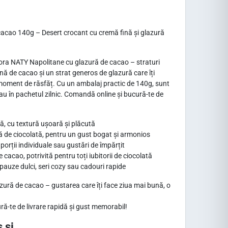
acao 140g – Desert crocant cu cremă fină și glazură
adora NATY Napolitane cu glazură de cacao – straturi
ă de cacao și un strat generos de glazură care îți
moment de răsfăț. Cu un ambalaj practic de 140g, sunt
au în pachetul zilnic. Comandă online și bucură-te de
ă, cu textură ușoară și plăcută
ă de ciocolată, pentru un gust bogat și armonios
orții individuale sau gustări de împărțit
cacao, potrivită pentru toți iubitorii de ciocolată
pauze dulci, seri cozy sau cadouri rapide
ură de cacao – gustarea care îți face ziua mai bună, o
-te de livrare rapidă și gust memorabil!
 si...