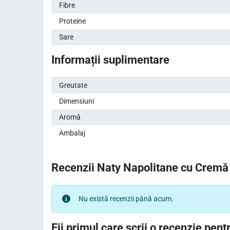
Fibre
Proteine
Sare
Informații suplimentare
Greutate
Dimensiuni
Aromă
Ambalaj
Recenzii Naty Napolitane cu Cremă
Nu există recenzii până acum.
Fii primul care scrii o recenzie pentr