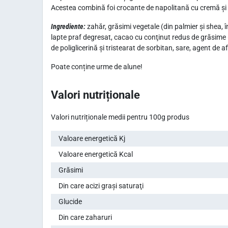
Acestea combină foi crocante de napolitană cu cremă și 
Ingrediente:
zahăr, grăsimi vegetale (din palmier și shea, în
lapte praf degresat, cacao cu conţinut redus de grăsime 6,2
de poliglicerină și tristearat de sorbitan, sare, agent de
Poate conține urme de alune!
Valori nutriționale
Valori nutriționale medii pentru 100g produs
Valoare energetică Kj
Valoare energetică Kcal
Grăsimi
Din care acizi graşi saturaţi
Glucide
Din care zaharuri