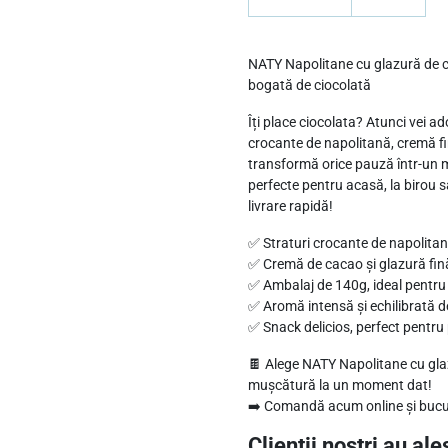
t
6
a
p
:
,
NATY Napolitane cu glazură de c
o
bogată de ciocolată
6
3
l
,
9
Îți place ciocolata? Atunci vei 
i
crocante de napolitană, cremă fin
7
t
transformă orice pauză într-un 
3
l
a
perfecte pentru acasă, la birou s
e
livrare rapidă!
n
e
l
i
✅ Straturi crocante de napolitan
c
✅ Cremă de cacao și glazură fin
e
.
✅ Ambalaj de 140g, ideal pentru p
u
i
✅ Aromă intensă și echilibrată de 
C
.
✅ Snack delicios, perfect pentru 
r
🍫 Alege NATY Napolitane cu glaz
e
mușcătură la un moment dat!
m
➡️ Comandă acum online și bucură
ă
Clientii nostri au ales
ș