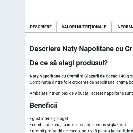
DESCRIERE
VALORI NUTRIŢIONALE
INFORMA
Descriere Naty Napolitane cu C
De ce să alegi produsul?
Naty Napolitane cu Cremă și Glazură de Cacao 140 g
of
Combinația dintre foile crocante de napolitană, crema bog
Ambalate într-un bax de 9 bucăți, aceste napolitane sunt p
Beneficii
• gust intens și bogat
• combinație reușită între crocant, cremos și glazurat
• aromă profundă de cacao, potrivită pentru iubitorii de d