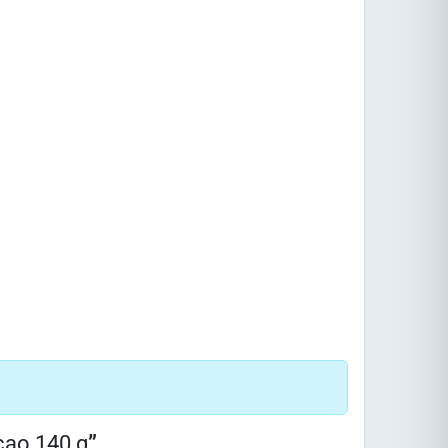
cao 140 g
”