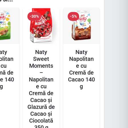
-30%
-5%
aty
Naty
Naty
litan
Sweet
Napolitan
 cu
Moments
e cu
mă de
–
Cremă de
e 140
Napolitan
Cacao 140
g
e cu
g
Cremă de
Cacao și
Glazură de
Cacao și
Ciocolată
350 g