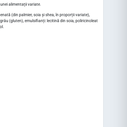
nei alimentații variate.
nată (din palmier, soia și shea, în proporții variate),
âu (gluten), emulsifianți: lecitină din soia, poliricinoleat
ol.